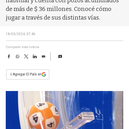
habitual y cuenta con pozos acumulados
a
de más de $ 36 millones. Conocé cómo
jugar a través de sus distintas vías.
18/03/2024, 07:46
Compartir esta noticia
F
W
T
L
E
a
h
w
i
m
c
a
i
n
a
e
t
t
k
i
+
Agregar El País en
b
s
t
e
l
o
A
e
d
o
p
r
I
k
p
n