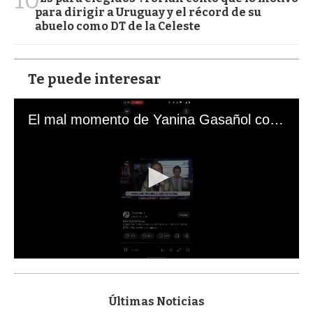
para dirigir a Uruguay y el récord de su
abuelo como DT de la Celeste
Te puede interesar
El mal momento de Yanina Gasañol con un hincha argentino en "Subrayado"
0
s
e
c
Últimas Noticias
o