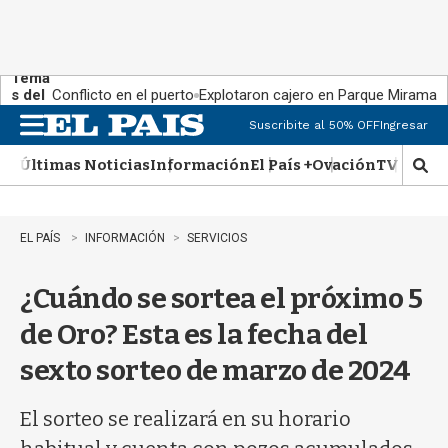
Tema
s del
Conflicto en el puerto
Explotaron cajero en Parque Miramar
día:
Suscribite al 50% OFF
Ingresar
M
e
Últimas Noticias
Información
El País +
Ovación
TV Show
n
M
u
o
s
t
EL PAÍS
INFORMACIÓN
SERVICIOS
r
a
¿Cuándo se sortea el próximo 5
r
b
de Oro? Esta es la fecha del
�
s
sexto sorteo de marzo de 2024
q
u
e
El sorteo se realizará en su horario
d