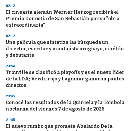
n
02:12
d
El cineasta alemán Werner Herzog recibirá el
s
o
Premio Donostia de San Sebastián por su "obra
f
extraordinaria"
3
3
s
02:12
e
Una película que sintetiza las búsqueda un
c
director, escritor y montajista uruguayo, cinéfilo
o
n
y debutante
d
s
23:54
Trouville se clasificó a playoffs y es el nuevo líder
de la LDA; Verdirrojo y Lagomar ganaron puntos
directos
23:45
Conocé los resultados de la Quiniela y la Tómbola
nocturna del viernes 7 de agosto de 2026
21:45
El nuevo rumbo que promete Abelardo De la