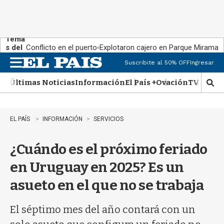
Tema
s del
Conflicto en el puerto
Explotaron cajero en Parque Miramar
día:
Suscribite al 50% OFF
Ingresar
M
e
Últimas Noticias
Información
El País +
Ovación
TV Show
n
M
u
o
s
t
EL PAÍS
INFORMACIÓN
SERVICIOS
r
a
¿Cuándo es el próximo feriado
r
b
en Uruguay en 2025? Es un
�
s
asueto en el que no se trabaja
q
u
e
El séptimo mes del año contará con un
d