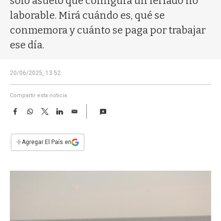
solo asueto que configura un feriado no
a
laborable. Mirá cuándo es, qué se
conmemora y cuánto se paga por trabajar
ese día.
20/06/2025, 13:52
Compartir esta noticia
F
W
T
L
E
a
h
w
i
m
c
a
i
n
a
e
t
t
k
i
+
Agregar El País en
b
s
t
e
l
o
A
e
d
o
p
r
I
k
p
n