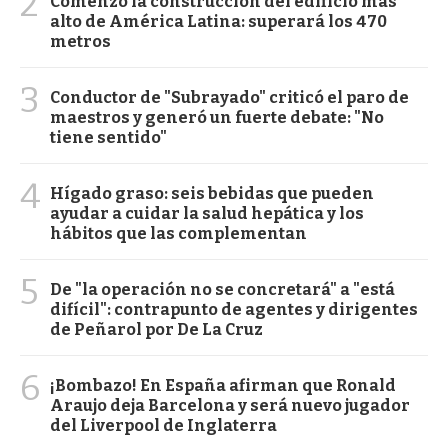
2
Comenzó la construcción del edificio más
alto de América Latina: superará los 470
metros
3
Conductor de "Subrayado" criticó el paro de
maestros y generó un fuerte debate: "No
tiene sentido"
4
Hígado graso: seis bebidas que pueden
ayudar a cuidar la salud hepática y los
hábitos que las complementan
5
De "la operación no se concretará" a "está
difícil": contrapunto de agentes y dirigentes
de Peñarol por De La Cruz
6
¡Bombazo! En España afirman que Ronald
Araujo deja Barcelona y será nuevo jugador
del Liverpool de Inglaterra