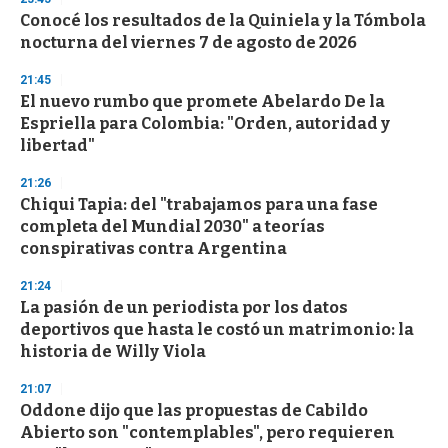
e
Conocé los resultados de la Quiniela y la Tómbola
c
nocturna del viernes 7 de agosto de 2026
o
n
d
21:45
s
El nuevo rumbo que promete Abelardo De la
Espriella para Colombia: "Orden, autoridad y
libertad"
21:26
Chiqui Tapia: del "trabajamos para una fase
completa del Mundial 2030" a teorías
conspirativas contra Argentina
21:24
La pasión de un periodista por los datos
deportivos que hasta le costó un matrimonio: la
historia de Willy Viola
21:07
Oddone dijo que las propuestas de Cabildo
Abierto son "contemplables", pero requieren