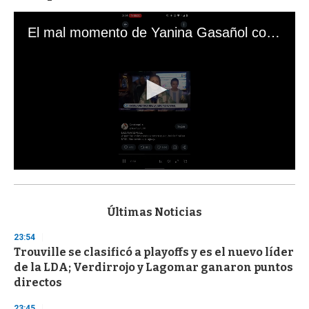
El mal momento de Yanina Gasañol con un hincha argentino en "Subrayado"
0
s
e
c
Últimas Noticias
o
n
23:54
d
Trouville se clasificó a playoffs y es el nuevo líder
s
o
de la LDA; Verdirrojo y Lagomar ganaron puntos
f
directos
3
3
s
23:45