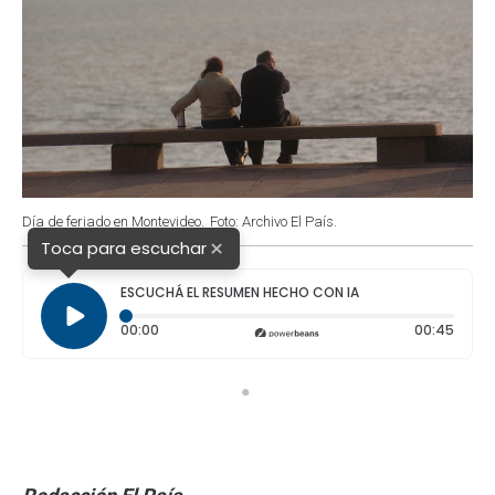
Día de feriado en Montevideo.
Foto: Archivo El País.
×
Toca para escuchar
ESCUCHÁ EL RESUMEN HECHO CON IA
Tiempo transcurrido: 0 segundos
Durac
00:00
00:45