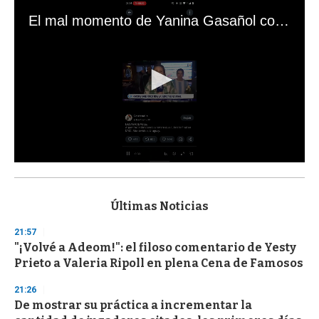
El mal momento de Yanina Gasañol con un hincha argentino en "Subrayado"
0
s
e
c
Últimas Noticias
o
n
21:57
d
"¡Volvé a Adeom!": el filoso comentario de Yesty
s
o
Prieto a Valeria Ripoll en plena Cena de Famosos
f
3
21:26
3
s
De mostrar su práctica a incrementar la
e