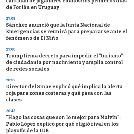
cantidad de jugadores citados: los primeros días
c
de Forlán en Uruguay
o
n
d
21:08
s
Sánchez anunció que la Junta Nacional de
Emergencias se reunirá para prepararse ante el
fenómeno de El Niño
21:00
Trump firma decreto para impedir el "turismo"
de ciudadanía por nacimiento y amplía control
de redes sociales
20:52
Director del Sinae explicó qué implica la alerta
roja para zonas costeras y qué pasa con las
clases
20:43
"Hago las cosas que son lo mejor para Malvín":
Pablo López explicó por qué eligió rival en los
playoffs de la LUB