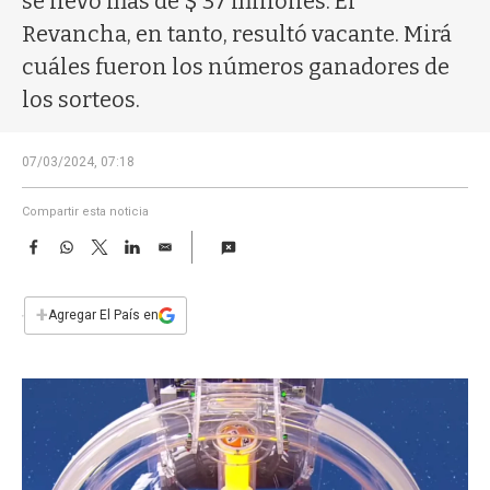
se llevó más de $ 37 millones. El
a
Revancha, en tanto, resultó vacante. Mirá
cuáles fueron los números ganadores de
los sorteos.
07/03/2024, 07:18
Compartir esta noticia
F
W
T
L
E
a
h
w
i
m
c
a
i
n
a
e
t
t
k
i
+
Agregar El País en
b
s
t
e
l
o
A
e
d
o
p
r
I
k
p
n