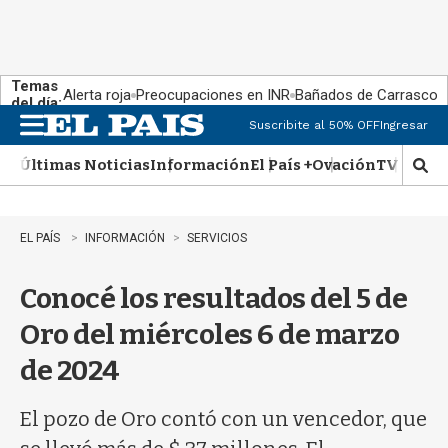
Temas
Alerta roja
Preocupaciones en INR
Bañados de Carrasco
del día:
Suscribite al 50% OFF
Ingresar
M
e
Últimas Noticias
Información
El País +
Ovación
TV Show
n
M
u
o
s
t
EL PAÍS
INFORMACIÓN
SERVICIOS
r
a
Conocé los resultados del 5 de
r
b
Oro del miércoles 6 de marzo
�
s
de 2024
q
u
e
El pozo de Oro contó con un vencedor, que
d