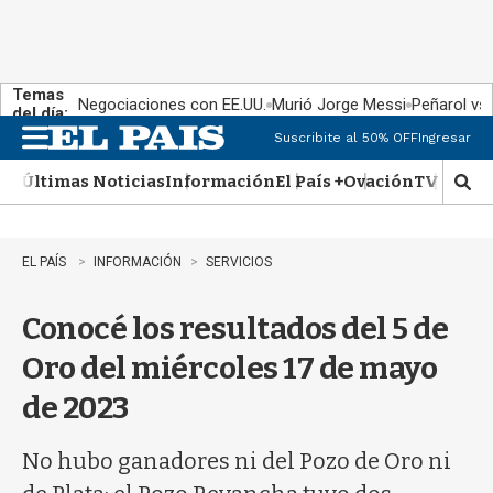
Temas
Negociaciones con EE.UU.
Murió Jorge Messi
Peñarol vs
del día:
Suscribite al 50% OFF
Ingresar
M
e
Últimas Noticias
Información
El País +
Ovación
TV Show
n
M
u
o
s
t
EL PAÍS
INFORMACIÓN
SERVICIOS
r
a
Conocé los resultados del 5 de
r
b
Oro del miércoles 17 de mayo
�
s
de 2023
q
u
e
No hubo ganadores ni del Pozo de Oro ni
d