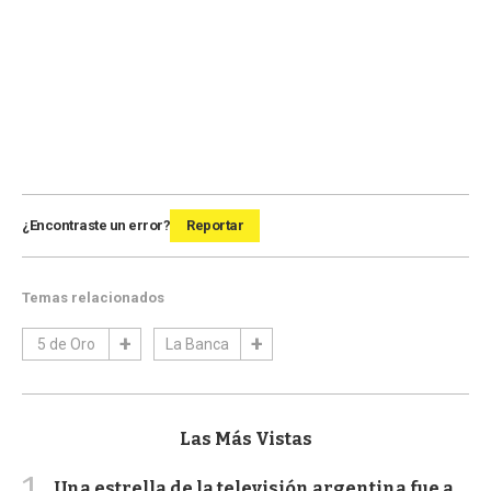
¿Encontraste un error?
Reportar
Temas relacionados
5 de Oro
La Banca
Las Más Vistas
1
Una estrella de la televisión argentina fue a