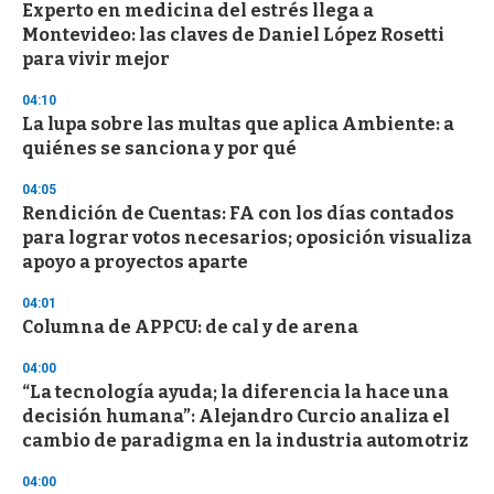
Experto en medicina del estrés llega a
s
o
Montevideo: las claves de Daniel López Rosetti
f
para vivir mejor
3
3
s
04:10
e
La lupa sobre las multas que aplica Ambiente: a
c
quiénes se sanciona y por qué
o
n
d
04:05
s
Rendición de Cuentas: FA con los días contados
para lograr votos necesarios; oposición visualiza
apoyo a proyectos aparte
04:01
Columna de APPCU: de cal y de arena
04:00
“La tecnología ayuda; la diferencia la hace una
decisión humana”: Alejandro Curcio analiza el
cambio de paradigma en la industria automotriz
04:00