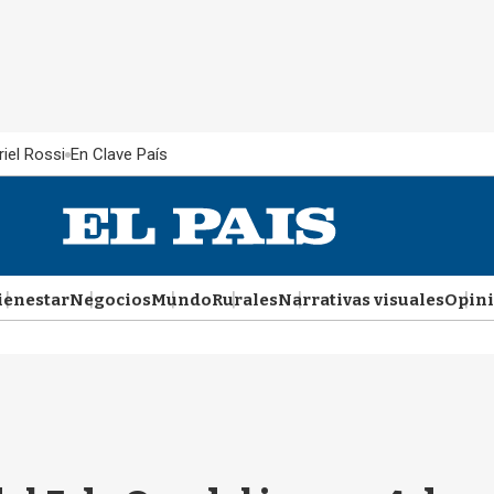
iel Rossi
En Clave País
ienestar
Negocios
Mundo
Rurales
Narrativas visuales
Opin