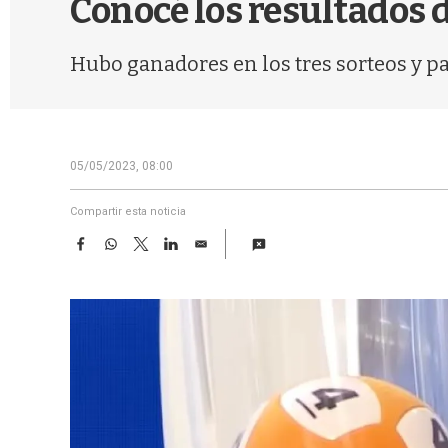
Conocé los resultados d
Hubo ganadores en los tres sorteos y p
05/05/2023, 08:00
Compartir esta noticia
F
W
T
L
E
a
h
w
i
m
c
a
i
n
a
e
t
t
k
i
b
s
t
e
l
o
A
e
d
o
p
r
I
k
p
n