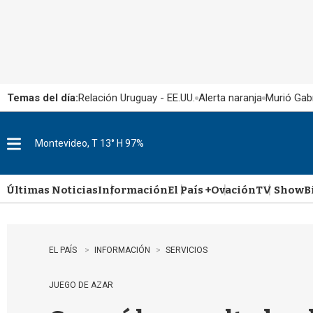
Temas del día:
Relación Uruguay - EE.UU.
Alerta naranja
Murió Gabr
Montevideo, T 13° H 97%
M
e
n
u
Últimas Noticias
Información
El País +
Ovación
TV Show
B
EL PAÍS
INFORMACIÓN
SERVICIOS
JUEGO DE AZAR