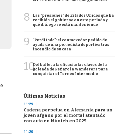
MVP de la final con más que gambetas
8
Las "presiones" de Estados Unidos que ha
recibido el gobierno en este período y
qué diálogo se está manteniendo
9
"Perdí todo": el conmovedor pedido de
ayuda de una periodista deportiva tras
incendio de su casa
10
Del ballet a la eficacia: las claves de la
goleada de Peñarol a Wanderers para
conquistar el Torneo Intermedio
te
Últimas Noticias
11:29
Cadena perpetua en Alemania para un
joven afgano por el mortal atentado
con auto en Múnich en 2025
11:20