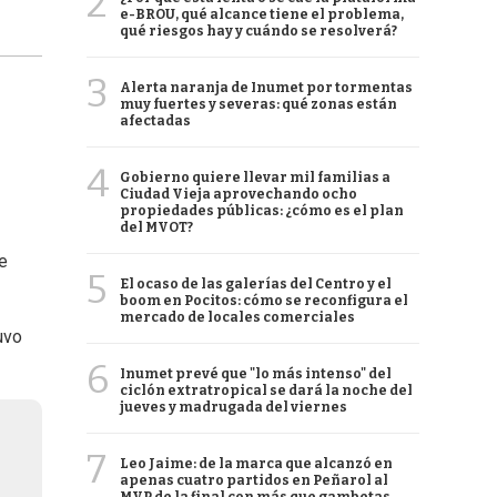
2
e-BROU, qué alcance tiene el problema,
qué riesgos hay y cuándo se resolverá?
3
Alerta naranja de Inumet por tormentas
muy fuertes y severas: qué zonas están
afectadas
4
Gobierno quiere llevar mil familias a
Ciudad Vieja aprovechando ocho
propiedades públicas: ¿cómo es el plan
del MVOT?
e
5
El ocaso de las galerías del Centro y el
boom en Pocitos: cómo se reconfigura el
mercado de locales comerciales
uvo
6
Inumet prevé que "lo más intenso" del
ciclón extratropical se dará la noche del
jueves y madrugada del viernes
7
Leo Jaime: de la marca que alcanzó en
apenas cuatro partidos en Peñarol al