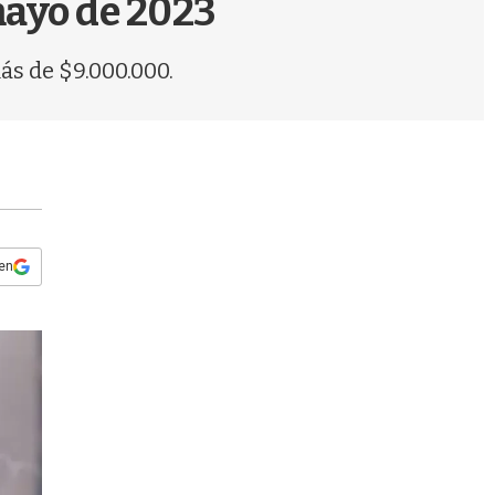
 mayo de 2023
s
q
u
s de $9.000.000.
e
d
a
 en