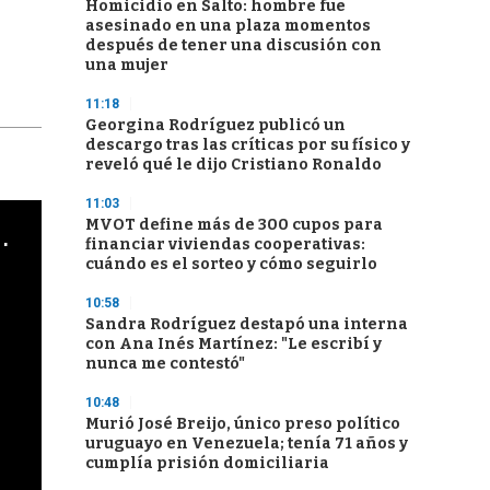
Homicidio en Salto: hombre fue
asesinado en una plaza momentos
después de tener una discusión con
una mujer
11:18
Georgina Rodríguez publicó un
descargo tras las críticas por su físico y
reveló qué le dijo Cristiano Ronaldo
11:03
MVOT define más de 300 cupos para
cha argentino en "Subrayado"
financiar viviendas cooperativas:
cuándo es el sorteo y cómo seguirlo
10:58
Sandra Rodríguez destapó una interna
con Ana Inés Martínez: "Le escribí y
nunca me contestó"
10:48
Murió José Breijo, único preso político
uruguayo en Venezuela; tenía 71 años y
cumplía prisión domiciliaria