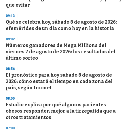
f
que evitar
3
3
s
09:13
e
Qué se celebra hoy, sábado 8 de agosto de 2026:
c
efemérides de un día como hoy en la historia
o
n
d
09:02
s
Números ganadores de Mega Millions del
viernes 7 de agosto de 2026: los resultados del
último sorteo
08:56
El pronóstico para hoy sabado 8 de agosto de
2026: cómo estará el tiempo en cada zona del
país, según Inumet
08:00
Estudio explica por qué algunos pacientes
obesos responden mejor a la tirzepatida que a
otros tratamientos
07:00