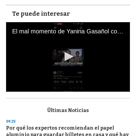
Te puede interesar
El mal momento de Yanina Gasañol con un hincha argentino en "Subrayado"
0
s
e
c
Últimas Noticias
o
n
09:25
d
Por qué los expertos recomiendan el papel
s
o
aluminio para guardar billetes en casa y qué hay