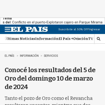
Tema
s del
Conflicto en el puerto
Explotaron cajero en Parque Miramar
día:
Suscribite al 50% OFF
Ingresar
M
e
Últimas Noticias
Información
El País +
Ovación
TV Show
n
M
u
o
s
t
EL PAÍS
INFORMACIÓN
SERVICIOS
r
a
Conocé los resultados del 5 de
r
b
Oro del domingo 10 de marzo
�
s
de 2024
q
u
e
Tanto el pozo de Oro como el Revancha
d