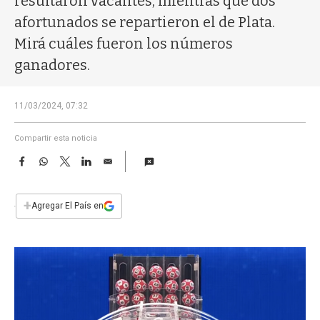
resultaron vacantes, mientras que dos
a
afortunados se repartieron el de Plata.
Mirá cuáles fueron los números
ganadores.
11/03/2024, 07:32
Compartir esta noticia
F
W
T
L
E
a
h
w
i
m
c
a
i
n
a
e
t
t
k
i
+
Agregar El País en
b
s
t
e
l
o
A
e
d
o
p
r
I
k
p
n