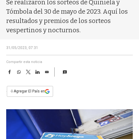
a
Se realizaron los sorteos de Quiniela y
Tómbola del 30 de mayo de 2023. Aquí los
resultados y premios de los sorteos
vespertinos y nocturnos.
31/05/2023, 07:31
Compartir esta noticia
F
W
T
L
E
a
h
w
i
m
c
a
i
n
a
e
t
t
k
i
+
Agregar El País en
b
s
t
e
l
o
A
e
d
o
p
r
I
k
p
n