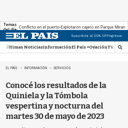
Temas
Conflicto en el puerto
Explotaron cajero en Parque Miram
del día:
Suscribite al 50% OFF
Ingresar
M
e
Últimas Noticias
Información
El País +
Ovación
TV Show
n
M
u
o
s
t
EL PAÍS
INFORMACIÓN
SERVICIOS
r
a
Conocé los resultados de la
r
b
Quiniela y la Tómbola
�
s
vespertina y nocturna del
q
u
martes 30 de mayo de 2023
e
d