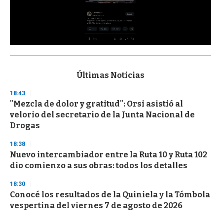
0
s
e
c
Últimas Noticias
o
n
18:43
d
"Mezcla de dolor y gratitud": Orsi asistió al
s
o
velorio del secretario de la Junta Nacional de
f
Drogas
3
3
s
18:38
e
Nuevo intercambiador entre la Ruta 10 y Ruta 102
c
dio comienzo a sus obras: todos los detalles
o
n
d
18:30
s
Conocé los resultados de la Quiniela y la Tómbola
vespertina del viernes 7 de agosto de 2026