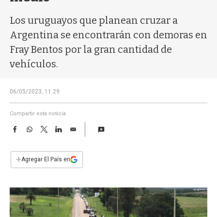
a
Los uruguayos que planean cruzar a
Argentina se encontrarán con demoras en
Fray Bentos por la gran cantidad de
vehículos.
06/05/2023, 11:29
Compartir esta noticia
F
W
T
L
E
a
h
w
i
m
c
a
i
n
a
e
t
t
k
i
+
Agregar El País en
b
s
t
e
l
o
A
e
d
o
p
r
I
k
p
n