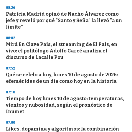
n
08:26
d
Patricia Madrid opinó de Nacho Álvarez como
s
o
jefe y reveló por qué "Santo y Seña" la llevó "a un
f
límite"
3
3
s
08:02
e
Mirá En Clave País, el streaming de El País, en
c
vivo: el politólogo Adolfo Garcé analiza el
o
n
discurso de Lacalle Pou
d
s
07:52
Qué se celebra hoy, lunes 10 de agosto de 2026:
efemérides de un día como hoy en la historia
07:10
Tiempo de hoy lunes 10 de agosto: temperaturas,
vientos y nubosidad, según el pronóstico de
Inumet
07:00
Likes, dopamina y algoritmos: la combinación