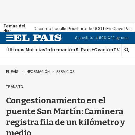
Temas del
Discurso Lacalle Pou
Paro de UCOT
En Clave País
día:
Suscribite al 50% OFF
Ingresar
M
e
Últimas Noticias
Información
El País +
Ovación
TV Show
n
M
u
o
s
t
EL PAÍS
INFORMACIÓN
SERVICIOS
r
a
TRÁNSITO
r
b
Congestionamiento en el
�
s
puente San Martín: Caminera
q
u
registra fila de un kilómetro y
e
d
medio