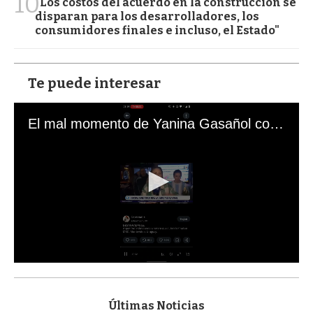
10
"Los costos del acuerdo en la construcción se
disparan para los desarrolladores, los
consumidores finales e incluso, el Estado"
Te puede interesar
El mal momento de Yanina Gasañol con un hincha argentino en "Subrayado"
0
s
e
c
Últimas Noticias
o