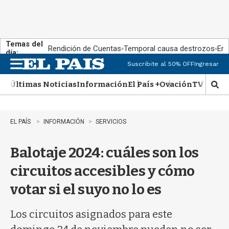
Temas del
Rendición de Cuentas
Temporal causa destrozos
En 
día:
Suscribite al 50% OFF
Ingresar
M
e
Últimas Noticias
Información
El País +
Ovación
TV Show
n
M
u
o
s
t
EL PAÍS
INFORMACIÓN
SERVICIOS
r
a
Balotaje 2024: cuáles son los
r
b
circuitos accesibles y cómo
�
s
votar si el suyo no lo es
q
u
e
Los circuitos asignados para este
d