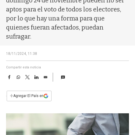
domingo 24 de noviembre pueden no ser
a
aptos para el voto de todos los electores,
por lo que hay una forma para que
quienes fueran afectados, puedan
sufragar.
18/11/2024, 11:38
Compartir esta noticia
F
W
T
L
E
a
h
w
i
m
c
a
i
n
a
e
t
t
k
i
+
Agregar El País en
b
s
t
e
l
o
A
e
d
o
p
r
I
k
p
n