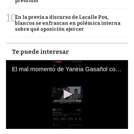
premium
10
En la previa a discurso de Lacalle Pou,
blancos se enfrascan en polémica interna
sobre qué oposición ejercer
Te puede interesar
El mal momento de Yanina Gasañol con un hincha argentino en "Subrayado"
0