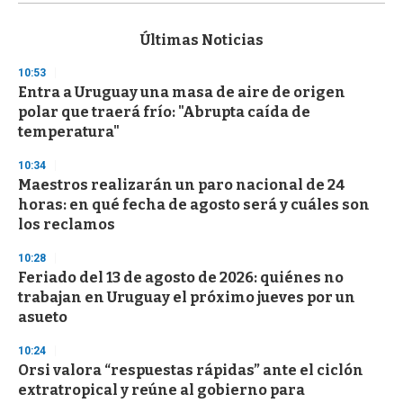
s
e
c
Últimas Noticias
o
n
10:53
d
Entra a Uruguay una masa de aire de origen
s
o
polar que traerá frío: "Abrupta caída de
f
temperatura"
3
3
s
10:34
e
Maestros realizarán un paro nacional de 24
c
horas: en qué fecha de agosto será y cuáles son
o
n
los reclamos
d
s
10:28
Feriado del 13 de agosto de 2026: quiénes no
trabajan en Uruguay el próximo jueves por un
asueto
10:24
Orsi valora “respuestas rápidas” ante el ciclón
extratropical y reúne al gobierno para