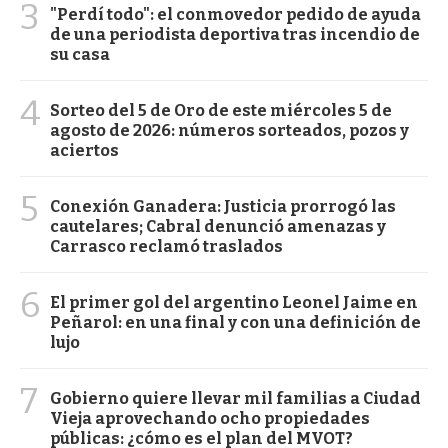
3
"Perdí todo": el conmovedor pedido de ayuda
de una periodista deportiva tras incendio de
su casa
4
Sorteo del 5 de Oro de este miércoles 5 de
agosto de 2026: números sorteados, pozos y
aciertos
5
Conexión Ganadera: Justicia prorrogó las
cautelares; Cabral denunció amenazas y
Carrasco reclamó traslados
6
El primer gol del argentino Leonel Jaime en
Peñarol: en una final y con una definición de
lujo
7
Gobierno quiere llevar mil familias a Ciudad
Vieja aprovechando ocho propiedades
públicas: ¿cómo es el plan del MVOT?