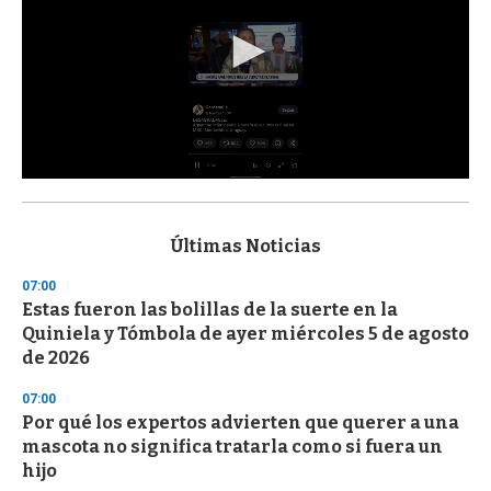
0
s
e
c
Últimas Noticias
o
n
07:00
d
Estas fueron las bolillas de la suerte en la
s
o
Quiniela y Tómbola de ayer miércoles 5 de agosto
f
de 2026
3
3
s
07:00
e
Por qué los expertos advierten que querer a una
c
mascota no significa tratarla como si fuera un
o
n
hijo
d