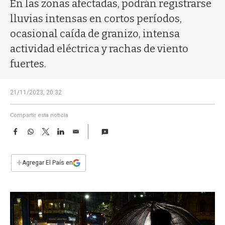
a
En las zonas afectadas, podrán registrarse
lluvias intensas en cortos períodos,
ocasional caída de granizo, intensa
actividad eléctrica y rachas de viento
fuertes.
21/11/2023, 20:32
Compartir esta noticia
F
W
T
L
E
a
h
w
i
m
c
a
i
n
a
e
t
t
k
i
+
Agregar El País en
b
s
t
e
l
o
A
e
d
o
p
r
I
k
p
n