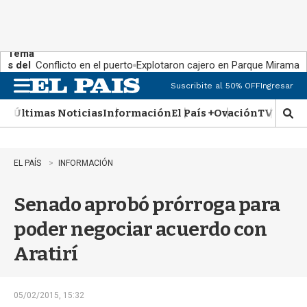
Tema
s del
Conflicto en el puerto
Explotaron cajero en Parque Miramar
día:
Suscribite al 50% OFF
Ingresar
M
e
Últimas Noticias
Información
El País +
Ovación
TV Show
n
M
u
o
s
t
EL PAÍS
INFORMACIÓN
r
a
Senado aprobó prórroga para
r
b
poder negociar acuerdo con
�
s
Aratirí
q
u
e
d
05/02/2015, 15:32