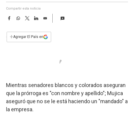
a
Compartir esta noticia
F
W
T
L
E
a
h
w
i
m
c
a
i
n
a
e
t
t
k
i
+
Agregar El País en
b
s
t
e
l
o
A
e
d
o
p
r
I
k
p
n
Mientras senadores blancos y colorados aseguran
que la prórroga es "con nombre y apellido"; Mujica
aseguró que no se le está haciendo un "mandado" a
la empresa.