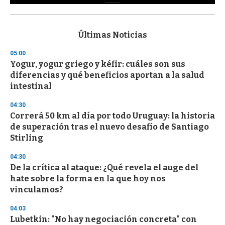
0
s
e
c
Últimas Noticias
o
n
05:00
d
Yogur, yogur griego y kéfir: cuáles son sus
s
o
diferencias y qué beneficios aportan a la salud
f
intestinal
3
3
s
04:30
e
Correrá 50 km al día por todo Uruguay: la historia
c
de superación tras el nuevo desafío de Santiago
o
n
Stirling
d
s
04:30
De la crítica al ataque: ¿Qué revela el auge del
hate sobre la forma en la que hoy nos
vinculamos?
04:03
Lubetkin: "No hay negociación concreta" con