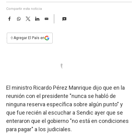
a
Compartir esta noticia
F
W
T
L
E
a
h
w
i
m
c
a
i
n
a
e
t
t
k
i
+
Agregar El País en
b
s
t
e
l
o
A
e
d
o
p
r
I
k
p
n
El ministro Ricardo Pérez Manrique dijo que en la
reunión con el presidente "nunca se habló de
ninguna reserva específica sobre algún punto” y
que fue recién al escuchar a Sendic ayer que se
enteraron que el gobierno "no está en condiciones
para pagar" a los judiciales.