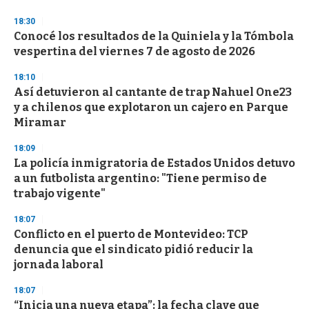
n
d
18:30
s
Conocé los resultados de la Quiniela y la Tómbola
vespertina del viernes 7 de agosto de 2026
18:10
Así detuvieron al cantante de trap Nahuel One23
y a chilenos que explotaron un cajero en Parque
Miramar
18:09
La policía inmigratoria de Estados Unidos detuvo
a un futbolista argentino: "Tiene permiso de
trabajo vigente"
18:07
Conflicto en el puerto de Montevideo: TCP
denuncia que el sindicato pidió reducir la
jornada laboral
18:07
“Inicia una nueva etapa”: la fecha clave que