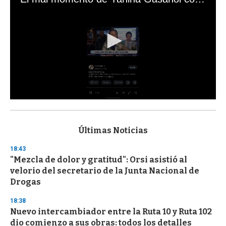
0
s
e
c
Últimas Noticias
o
n
18:43
d
"Mezcla de dolor y gratitud": Orsi asistió al
s
o
velorio del secretario de la Junta Nacional de
f
Drogas
3
3
s
18:38
e
Nuevo intercambiador entre la Ruta 10 y Ruta 102
c
dio comienzo a sus obras: todos los detalles
o