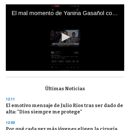
El mal momento de Yanina Gasañol con un hincha argentino en "Subrayado"
0
s
e
c
Últimas Noticias
o
n
12:11
d
El emotivo mensaje de Julio Ríos tras ser dado de
s
o
alta: "Dios siempre me protege"
f
3
12:00
3
s
Por qué cada vez más jóvenes eligen la cirugía