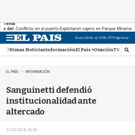
Tema
s del
Conflicto en el puerto
Explotaron cajero en Parque Miramar
día:
Suscribite al 50% OFF
Ingresar
M
e
Últimas Noticias
Información
El País +
Ovación
TV Show
n
M
u
o
s
t
EL PAÍS
INFORMACIÓN
r
a
Sanguinetti defendió
r
b
institucionalidad ante
�
s
altercado
q
u
e
d
21/02/2018, 06:00