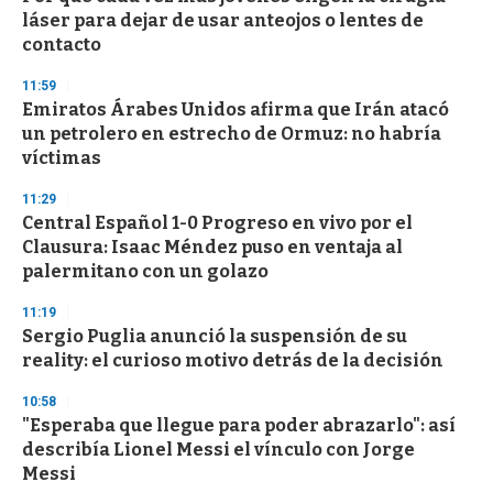
e
láser para dejar de usar anteojos o lentes de
c
contacto
o
n
d
11:59
s
Emiratos Árabes Unidos afirma que Irán atacó
un petrolero en estrecho de Ormuz: no habría
víctimas
11:29
Central Español 1-0 Progreso en vivo por el
Clausura: Isaac Méndez puso en ventaja al
palermitano con un golazo
11:19
Sergio Puglia anunció la suspensión de su
reality: el curioso motivo detrás de la decisión
10:58
"Esperaba que llegue para poder abrazarlo": así
describía Lionel Messi el vínculo con Jorge
Messi