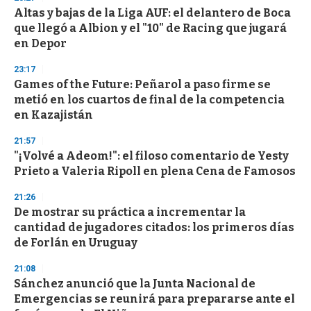
d
Altas y bajas de la Liga AUF: el delantero de Boca
s
o
que llegó a Albion y el "10" de Racing que jugará
f
en Depor
3
3
s
23:17
e
Games of the Future: Peñarol a paso firme se
c
metió en los cuartos de final de la competencia
o
n
en Kazajistán
d
s
21:57
"¡Volvé a Adeom!": el filoso comentario de Yesty
Prieto a Valeria Ripoll en plena Cena de Famosos
21:26
De mostrar su práctica a incrementar la
cantidad de jugadores citados: los primeros días
de Forlán en Uruguay
21:08
Sánchez anunció que la Junta Nacional de
Emergencias se reunirá para prepararse ante el