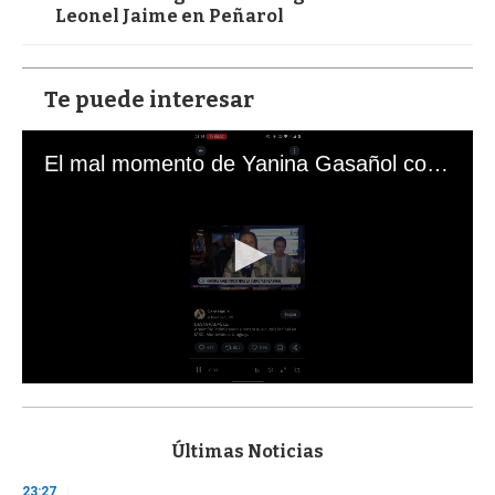
Leonel Jaime en Peñarol
Te puede interesar
El mal momento de Yanina Gasañol con un hincha argentino en "Subrayado"
0
s
e
c
Últimas Noticias
o
n
23:27