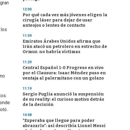
 gran
12:00
Por qué cada vez más jóvenes eligen la
cirugía láser para dejar de usar
anteojos o lentes de contacto
 los
11:59
Emiratos Árabes Unidos afirma que
Irán atacó un petrolero en estrecho de
Ormuz: no habría víctimas
11:29
Central Español 1-0 Progreso en vivo
por el Clausura: Isaac Méndez puso en
 no
ventaja al palermitano con un golazo
11:19
Sergio Puglia anunció la suspensión
tos.
de su reality: el curioso motivo detrás
donde
de la decisión
otó.
10:58
"Esperaba que llegue para poder
abrazarlo": así describía Lionel Messi