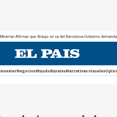
 Miramar
Afirman que Araujo se va del Barcelona
Gobierno demanda
ienestar
Negocios
Mundo
Rurales
Narrativas visuales
Opin