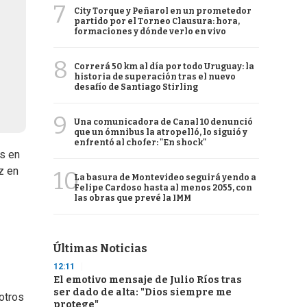
7
City Torque y Peñarol en un prometedor
partido por el Torneo Clausura: hora,
formaciones y dónde verlo en vivo
8
Correrá 50 km al día por todo Uruguay: la
historia de superación tras el nuevo
desafío de Santiago Stirling
9
Una comunicadora de Canal 10 denunció
que un ómnibus la atropelló, lo siguió y
enfrentó al chofer: "En shock"
s en
z en
10
La basura de Montevideo seguirá yendo a
Felipe Cardoso hasta al menos 2055, con
las obras que prevé la IMM
Últimas Noticias
12:11
El emotivo mensaje de Julio Ríos tras
ser dado de alta: "Dios siempre me
 otros
protege"