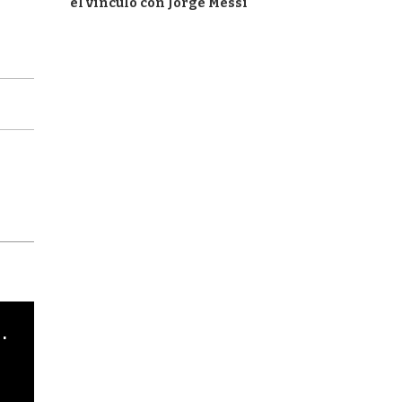
el vínculo con Jorge Messi
cha argentino en "Subrayado"