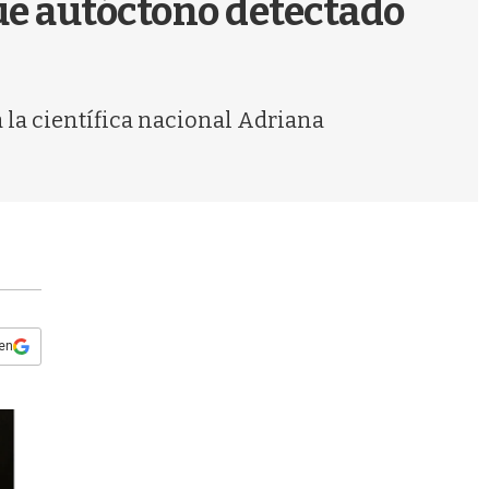
ue autóctono detectado
s
q
u
e
d
a la científica nacional Adriana
a
 en