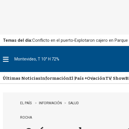
Temas del día:
Conflicto en el puerto
Explotaron cajero en Parque
Montevideo, T 10° H 72%
M
e
n
u
Últimas Noticias
Información
El País +
Ovación
TV Show
B
EL PAÍS
INFORMACIÓN
SALUD
ROCHA