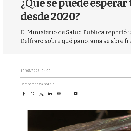
¿Qué se puede esperar 
desde 2020?
El Ministerio de Salud Pública reportó u
Delfraro sobre qué panorama se abre fre
10/05/2023, 04:00
Compartir esta noticia
F
W
T
L
E
a
h
w
i
m
c
a
i
n
a
e
t
t
k
i
b
s
t
e
l
o
A
e
d
o
p
r
I