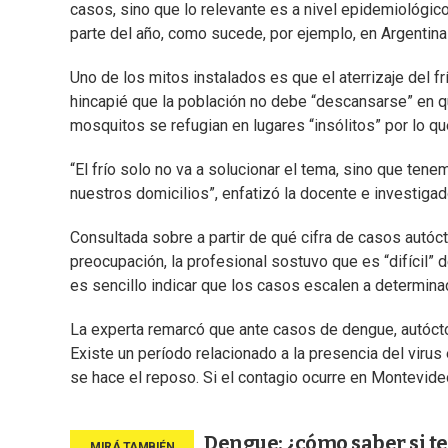
casos, sino que lo relevante es a nivel epidemiológic
parte del año, como sucede, por ejemplo, en Argentina
Uno de los mitos instalados es que el aterrizaje del f
hincapié que la población no debe “descansarse” en q
mosquitos se refugian en lugares “insólitos” por lo q
“El frío solo no va a solucionar el tema, sino que ten
nuestros domicilios”, enfatizó la docente e investigad
Consultada sobre a partir de qué cifra de casos autó
preocupación, la profesional sostuvo que es “difícil” 
es sencillo indicar que los casos escalen a determinad
La experta remarcó que ante casos de dengue, autócto
Existe un período relacionado a la presencia del viru
se hace el reposo. Si el contagio ocurre en Montevideo 
Dengue: ¿cómo saber si t