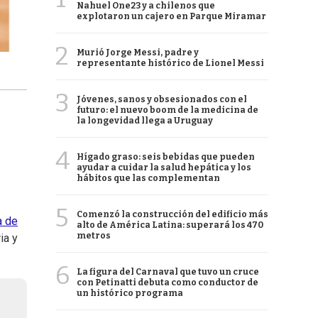
Nahuel One23 y a chilenos que
explotaron un cajero en Parque Miramar
2
Murió Jorge Messi, padre y
representante histórico de Lionel Messi
3
Jóvenes, sanos y obsesionados con el
futuro: el nuevo boom de la medicina de
la longevidad llega a Uruguay
4
Hígado graso: seis bebidas que pueden
ayudar a cuidar la salud hepática y los
hábitos que las complementan
5
Comenzó la construcción del edificio más
a de
alto de América Latina: superará los 470
metros
ia y
6
La figura del Carnaval que tuvo un cruce
con Petinatti debuta como conductor de
un histórico programa