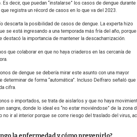
o. Es decir, que puedan “instalarse” los casos de dengue durante
 que registra un récord de casos en lo que va del 2023.
río descarta la posibilidad de casos de dengue. La experta hizo
ue se está ingresando a una temporada más fría del año, porque
ue destacó la importancia de mantener la descacharrización.
emos que colaborar en que no haya criaderos en las cercanía de
ora.
ctonos de dengue se debería mirar este asunto con una mayor
de determinar de forma “automática”. Incluso Delfraro señaló que
a cifra.
nos o importados, se trata de aislarlos y que no haya movimien
s en sangre, donde lo ideal es “no estar moviéndose” de la zona 
no ir al interior porque se corre riesgo del traslado del virus, ac
engo la enfermedad y cómo prevenirlo?