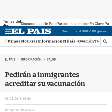
Temas del
Discurso Lacalle Pou
Partido suspendido
En Clave País
día:
Suscribite al 50% OFF
Ingresar
M
e
Últimas Noticias
Información
El País +
Ovación
TV Show
n
M
u
o
s
t
EL PAÍS
INFORMACIÓN
SALUD
r
a
Pedirán a inmigrantes
r
b
acreditar su vacunación
�
s
q
u
05/05/2018, 05:00
e
d
Compartir esta noticia