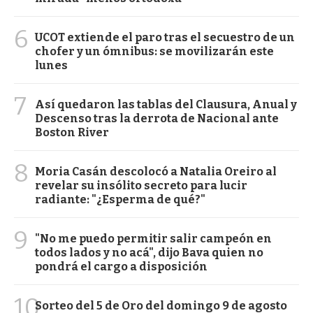
6
UCOT extiende el paro tras el secuestro de un
chofer y un ómnibus: se movilizarán este
lunes
7
Así quedaron las tablas del Clausura, Anual y
Descenso tras la derrota de Nacional ante
Boston River
8
Moria Casán descolocó a Natalia Oreiro al
revelar su insólito secreto para lucir
radiante: "¿Esperma de qué?"
9
"No me puedo permitir salir campeón en
todos lados y no acá", dijo Bava quien no
pondrá el cargo a disposición
10
Sorteo del 5 de Oro del domingo 9 de agosto