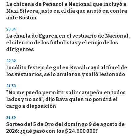
La chicana de Peñarol a Nacional que incluyó a
s
o
Maxi Silvera, justo en el día que anotó en contra
f
ante Boston
3
3
s
23:04
e
La charla de Eguren en el vestuario de Nacional,
c
el silencio de los futbolistas y el enojo de los
o
n
dirigentes
d
s
22:32
Insólito festejo de gol en Brasil: cayó al túnel de
los vestuarios, se lo anularon y salió lesionado
21:53
"No me puedo permitir salir campeón en todos
lados y no acá", dijo Bava quien no pondrá el
cargo a disposición
21:39
Sorteo del 5 de Oro del domingo 9 de agosto de
2026: ¿qué pasó con los $ 24.600.000?