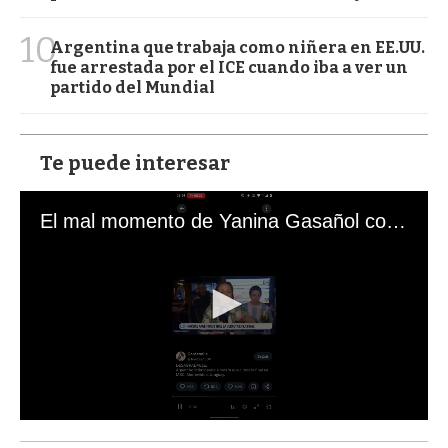
10
Argentina que trabaja como niñera en EE.UU.
fue arrestada por el ICE cuando iba a ver un
partido del Mundial
Te puede interesar
El mal momento de Yanina Gasañol con un hincha argentino en "Subrayado"
0
s