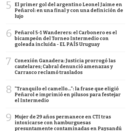
5
El primer gol del argentino Leonel Jaime en
Peñarol: en una final y con una definición de
lujo
6
Peñarol 5-1 Wanderers: el Carbonero es el
bicampeón del Torneo Intermedio con
goleada incluida - EL PAÍS Uruguay
7
Conexión Ganadera: Justicia prorrogó las
cautelares; Cabral denunció amenazas y
Carrasco reclamó traslados
8
"Tranquilo el camello...": la frase que eligió
Peñarol e imprimió en pilusos para festejar
el Intermedio
9
Mujer de 29 años permanece en CTI tras
intoxicarse con hamburguesas
presuntamente contaminadas en Paysandú