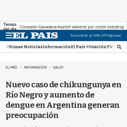
Temas
Conexión Ganadera
Inumet advierte por ciclón extratropi
del día:
Suscribite al 50% OFF
Ingresar
M
e
Últimas Noticias
Información
El País +
Ovación
TV Show
n
M
u
o
s
t
EL PAÍS
INFORMACIÓN
SALUD
r
a
Nuevo caso de chikungunya en
r
b
Río Negro y aumento de
�
s
dengue en Argentina generan
q
u
preocupación
e
d