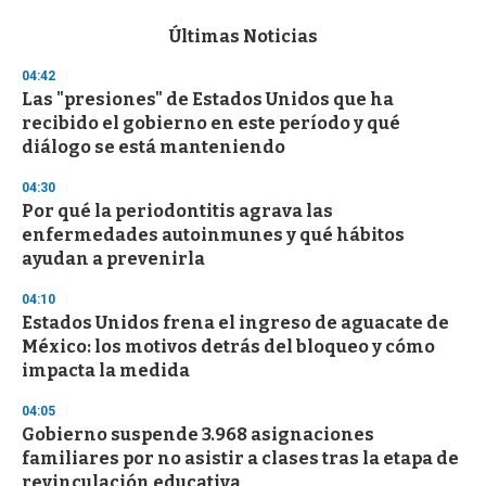
e
c
Últimas Noticias
o
n
04:42
d
Las "presiones" de Estados Unidos que ha
s
o
recibido el gobierno en este período y qué
f
diálogo se está manteniendo
3
3
s
04:30
e
Por qué la periodontitis agrava las
c
enfermedades autoinmunes y qué hábitos
o
n
ayudan a prevenirla
d
s
04:10
Estados Unidos frena el ingreso de aguacate de
México: los motivos detrás del bloqueo y cómo
impacta la medida
04:05
Gobierno suspende 3.968 asignaciones
familiares por no asistir a clases tras la etapa de
revinculación educativa