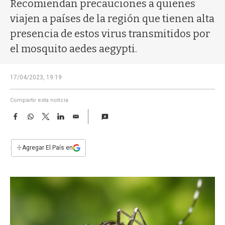
a
Recomiendan precauciones a quienes
viajen a países de la región que tienen alta
presencia de estos virus transmitidos por
el mosquito aedes aegypti.
17/04/2023, 19:19
Compartir esta noticia
F
W
T
L
E
a
h
w
i
m
c
a
i
n
a
e
t
t
k
i
+
Agregar El País en
b
s
t
e
l
o
A
e
d
o
p
r
I
k
p
n