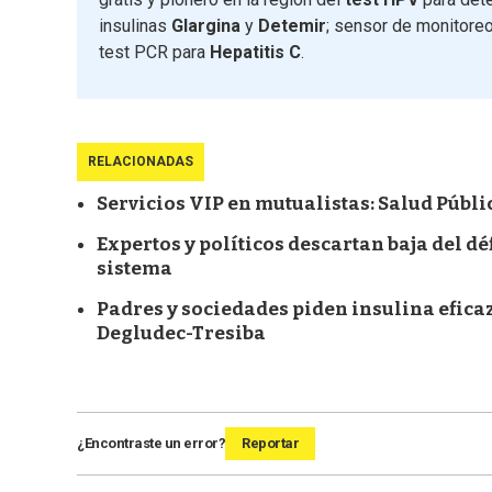
insulinas
Glargina
y
Detemir
; sensor de monitore
test PCR para
Hepatitis C
.
RELACIONADAS
Servicios VIP en mutualistas: Salud Públi
Expertos y políticos descartan baja del dé
sistema
Padres y sociedades piden insulina efica
Degludec-Tresiba
¿Encontraste un error?
Reportar