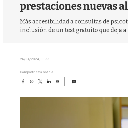
prestaciones nuevas al
Más accesibilidad a consultas de psicot
inclusión de un test gratuito que deja 
26/04/2024, 03:55
Compartir esta noticia
F
W
T
L
E
a
h
w
i
m
c
a
i
n
a
e
t
t
k
i
b
s
t
e
l
o
A
e
d
o
p
r
I
k
p
n