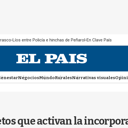
rrasco
Líos entre Policía e hinchas de Peñarol
En Clave País
ienestar
Negocios
Mundo
Rurales
Narrativas visuales
Opin
tos que activan la incorpor