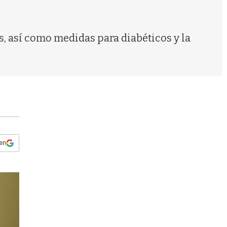
s
q
u
e
s, así como medidas para diabéticos y la
d
a
 en