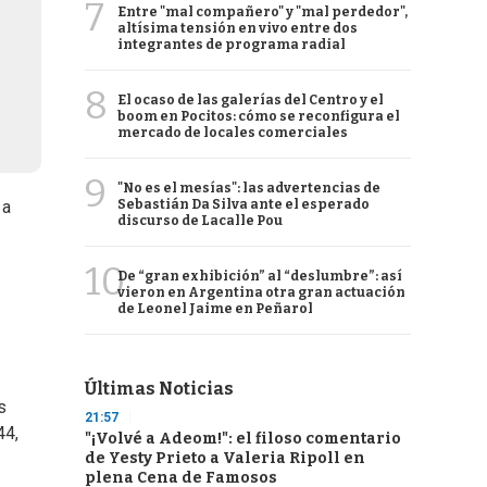
7
Entre "mal compañero" y "mal perdedor",
altísima tensión en vivo entre dos
integrantes de programa radial
8
El ocaso de las galerías del Centro y el
boom en Pocitos: cómo se reconfigura el
mercado de locales comerciales
9
"No es el mesías": las advertencias de
Sebastián Da Silva ante el esperado
 a
discurso de Lacalle Pou
10
De “gran exhibición” al “deslumbre”: así
vieron en Argentina otra gran actuación
de Leonel Jaime en Peñarol
Últimas Noticias
s
21:57
44,
"¡Volvé a Adeom!": el filoso comentario
de Yesty Prieto a Valeria Ripoll en
plena Cena de Famosos