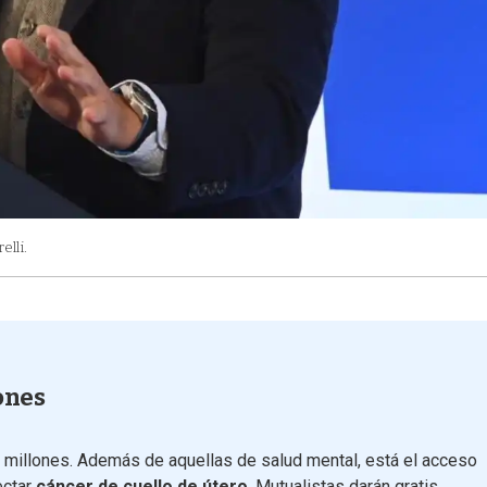
elli.
ones
 millones. Además de aquellas de salud mental, está el acceso
ectar
cáncer de cuello de útero
. Mutualistas darán gratis