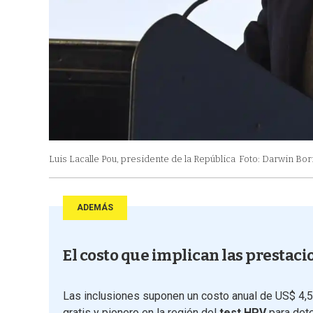
Luis Lacalle Pou, presidente de la República
Foto: Darwin Borr
ADEMÁS
El costo que implican las prestaci
Las inclusiones suponen un costo anual de US$ 4,5
gratis y pionero en la región del
test HPV
para det