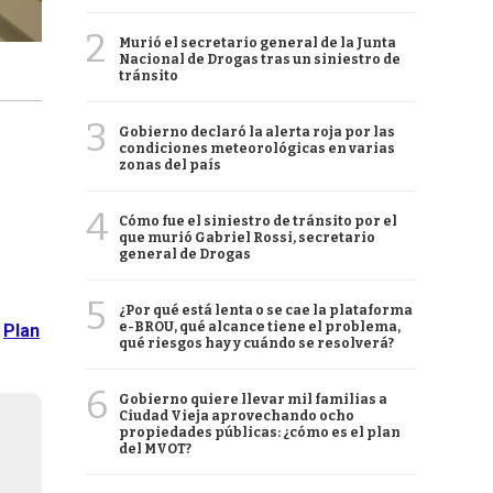
2
Murió el secretario general de la Junta
Nacional de Drogas tras un siniestro de
tránsito
3
Gobierno declaró la alerta roja por las
condiciones meteorológicas en varias
zonas del país
4
Cómo fue el siniestro de tránsito por el
que murió Gabriel Rossi, secretario
general de Drogas
5
¿Por qué está lenta o se cae la plataforma
e-BROU, qué alcance tiene el problema,
Plan
qué riesgos hay y cuándo se resolverá?
6
Gobierno quiere llevar mil familias a
Ciudad Vieja aprovechando ocho
propiedades públicas: ¿cómo es el plan
del MVOT?