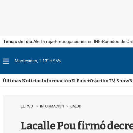
Temas del día:
Alerta roja
Preocupaciones en INR
Bañados de Ca
Montevideo, T 13° H 95%
M
e
n
u
Últimas Noticias
Información
El País +
Ovación
TV Show
B
EL PAÍS
INFORMACIÓN
SALUD
Lacalle Pou firmó decre