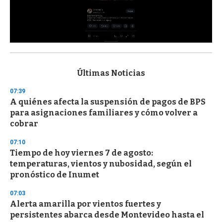
0
s
e
c
Últimas Noticias
o
n
07:39
d
A quiénes afecta la suspensión de pagos de BPS
s
o
para asignaciones familiares y cómo volver a
f
cobrar
3
3
s
07:10
e
Tiempo de hoy viernes 7 de agosto:
c
temperaturas, vientos y nubosidad, según el
o
n
pronóstico de Inumet
d
s
07:03
Alerta amarilla por vientos fuertes y
persistentes abarca desde Montevideo hasta el