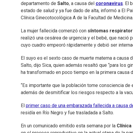
departamento de
Salto
, a causa del
coronavirus
. El
estado de salud y ya fue dado de alta, informó a El Pa
Clínica Ginecotocológica A de la Facultad de Medicina
La mujer fallecida comenzó con
síntomas respirator
realizó una cesárea de urgencia y el bebé, que nació p
cuyo cuadro empeoró rápidamente y debió ser internad
El suyo es el sexto caso de muerte materna a causa 
Salto, dijo Sica, quien además resaltó que “para los gi
ha transformado en poco tiempo en la primera causa d
“Es importante que la población tome consciencia de e
además de desmitificar los riesgos respecto a la vacun
El
primer caso de una embarazada fallecida a causa 
residía en Río Negro y fue trasladada a Salto.
En un comunicado emitido esta semana por la
Clínica
en el proceso reproductivo en la actual etapa de la pa