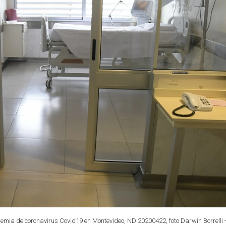
emia de coronavirus Covid19 en Montevideo, ND 20200422, foto Darwin Borrelli 