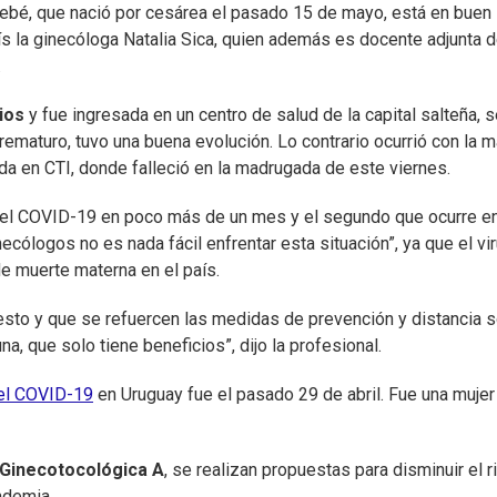
 bebé, que nació por cesárea el pasado 15 de mayo, está en buen
ís la ginecóloga Natalia Sica, quien además es docente adjunta d
.
ios
y fue ingresada en un centro de salud de la capital salteña, s
rematuro, tuvo una buena evolución. Lo contrario ocurrió con la m
a en CTI, donde falleció en la madrugada de este viernes.
del COVID-19 en poco más de un mes y el segundo que ocurre e
necólogos no es nada fácil enfrentar esta situación”, ya que el vi
e muerte materna en el país.
sto y que se refuercen las medidas de prevención y distancia so
a, que solo tiene beneficios”, dijo la profesional.
del COVID-19
en Uruguay fue el pasado 29 de abril. Fue una mujer
 Ginecotocológica A
, se realizan propuestas para disminuir el 
ndemia.