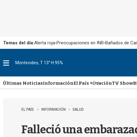
Temas del día:
Alerta roja
Preocupaciones en INR
Bañados de Ca
Montevideo, T 13° H 95%
M
e
n
u
Últimas Noticias
Información
El País +
Ovación
TV Show
B
EL PAÍS
INFORMACIÓN
SALUD
Falleció una embarazada