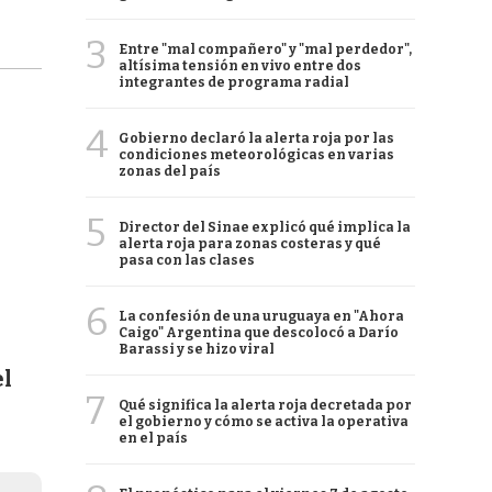
3
Entre "mal compañero" y "mal perdedor",
altísima tensión en vivo entre dos
integrantes de programa radial
4
Gobierno declaró la alerta roja por las
condiciones meteorológicas en varias
zonas del país
5
Director del Sinae explicó qué implica la
alerta roja para zonas costeras y qué
pasa con las clases
6
La confesión de una uruguaya en "Ahora
Caigo" Argentina que descolocó a Darío
Barassi y se hizo viral
el
7
Qué significa la alerta roja decretada por
el gobierno y cómo se activa la operativa
en el país