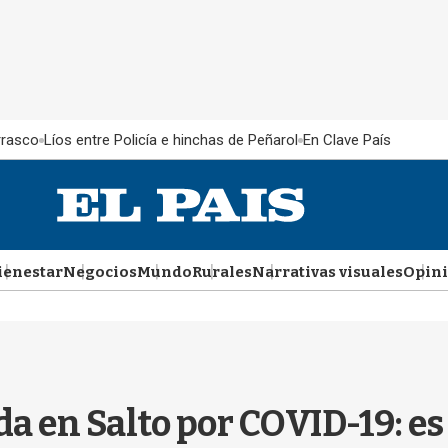
rrasco
Líos entre Policía e hinchas de Peñarol
En Clave País
ienestar
Negocios
Mundo
Rurales
Narrativas visuales
Opin
 en Salto por COVID-19: es 