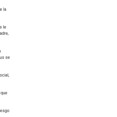
e la
e le
adre,
n
rus se
cial,
 que
riesgo