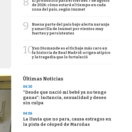
8
El pronóstico para el viernes 7 de agosto
de 2026: cómo estará el tiempo en cada
zona del país, según Inumet
9
Buena parte del país bajo alerta naranja
y amarilla de Inumet por vientos muy
fuertes y persistentes
10
Yan Diomande es el fichaje más caro en
la historia de Real Madrid: origen atípico
y la tragedia que lo fortaleció
Últimas Noticias
04:30
“Desde que nació mi bebé ya no tengo
ganas”: lactancia, sexualidad y deseo
sin culpa
04:06
La lluvia que no para, causa estragos en
la pista de césped de Maroñas