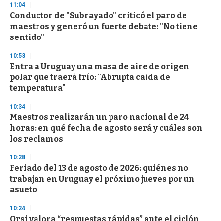
11:04
d
Conductor de "Subrayado" criticó el paro de
s
o
maestros y generó un fuerte debate: "No tiene
f
sentido"
3
3
s
10:53
e
Entra a Uruguay una masa de aire de origen
c
polar que traerá frío: "Abrupta caída de
o
n
temperatura"
d
s
10:34
Maestros realizarán un paro nacional de 24
horas: en qué fecha de agosto será y cuáles son
los reclamos
10:28
Feriado del 13 de agosto de 2026: quiénes no
trabajan en Uruguay el próximo jueves por un
asueto
10:24
Orsi valora “respuestas rápidas” ante el ciclón