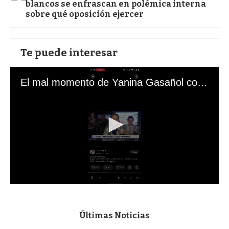
blancos se enfrascan en polémica interna
sobre qué oposición ejercer
Te puede interesar
El mal momento de Yanina Gasañol con un hincha argentino en "Subrayado"
0
s
e
c
Últimas Noticias
o
n