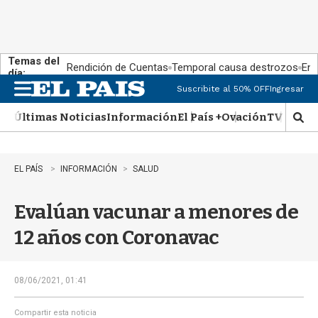
Temas del
Rendición de Cuentas
Temporal causa destrozos
En 
día:
Suscribite al 50% OFF
Ingresar
M
e
Últimas Noticias
Información
El País +
Ovación
TV Show
n
M
u
o
s
t
EL PAÍS
INFORMACIÓN
SALUD
r
a
Evalúan vacunar a menores de
r
b
12 años con Coronavac
�
s
q
u
08/06/2021, 01:41
e
d
Compartir esta noticia