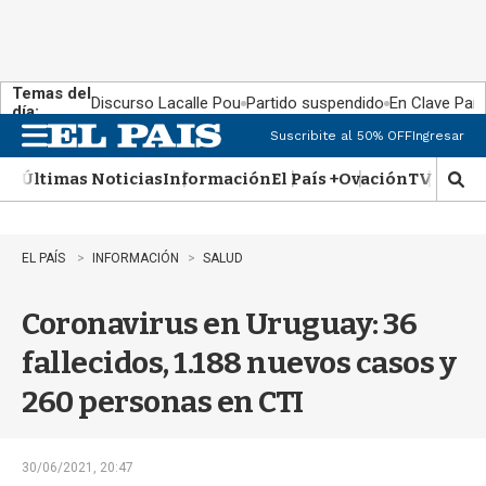
Temas del
Discurso Lacalle Pou
Partido suspendido
En Clave País
día:
Suscribite al 50% OFF
Ingresar
M
e
Últimas Noticias
Información
El País +
Ovación
TV Show
n
M
u
o
s
t
EL PAÍS
INFORMACIÓN
SALUD
r
a
Coronavirus en Uruguay: 36
r
b
fallecidos, 1.188 nuevos casos y
�
s
260 personas en CTI
q
u
e
d
30/06/2021, 20:47