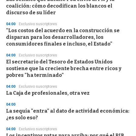
o
coalición: cómo decodifican los blancos el
f
discurso de su líder
3
3
s
04:00
Exclusivo suscriptores
e
"Los costos del acuerdo en la construcción se
c
disparan para los desarrolladores, los
o
n
consumidores finales e incluso, el Estado"
d
s
04:00
Exclusivo suscriptores
El secretario del Tesoro de Estados Unidos
sostiene que la creciente brecha entre ricos y
pobres "ha terminado"
04:00
Exclusivo suscriptores
La Caja de profesionales, otra vez
04:00
La sequía "entra" al dato de actividad económica:
¿es solo eso?
04:00
Exclusivo suscriptores
Los incentivos patas para arriba: por qué el PIB