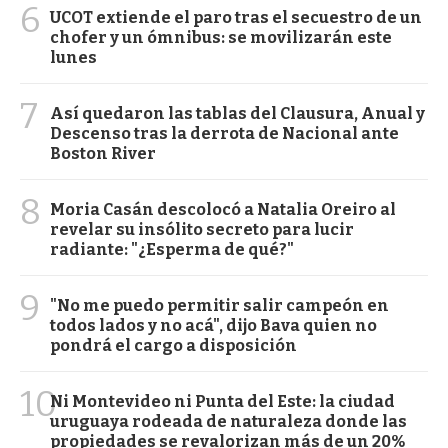
6
UCOT extiende el paro tras el secuestro de un
chofer y un ómnibus: se movilizarán este
lunes
7
Así quedaron las tablas del Clausura, Anual y
Descenso tras la derrota de Nacional ante
Boston River
8
Moria Casán descolocó a Natalia Oreiro al
revelar su insólito secreto para lucir
radiante: "¿Esperma de qué?"
9
"No me puedo permitir salir campeón en
todos lados y no acá", dijo Bava quien no
pondrá el cargo a disposición
10
Ni Montevideo ni Punta del Este: la ciudad
uruguaya rodeada de naturaleza donde las
propiedades se revalorizan más de un 20%