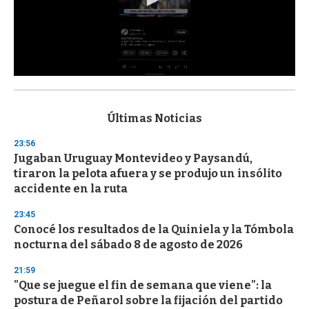
0
s
e
c
Últimas Noticias
o
n
23:56
d
Jugaban Uruguay Montevideo y Paysandú,
s
o
tiraron la pelota afuera y se produjo un insólito
f
accidente en la ruta
3
3
s
23:45
e
Conocé los resultados de la Quiniela y la Tómbola
c
nocturna del sábado 8 de agosto de 2026
o
n
d
21:59
s
"Que se juegue el fin de semana que viene": la
postura de Peñarol sobre la fijación del partido