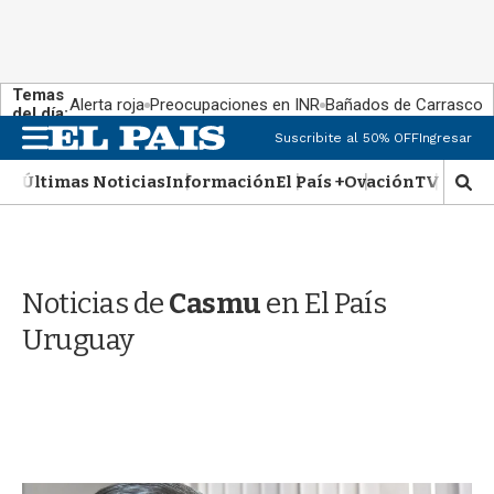
Temas
Alerta roja
Preocupaciones en INR
Bañados de Carrasco
del día:
M
Suscribite al 50% OFF
Ingresar
e
n
Últimas Noticias
Información
El País +
Ovación
TV Show
M
u
o
s
t
r
Noticias de
Casmu
en El País
a
r
Uruguay
b
�
s
q
u
e
d