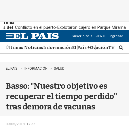
Tema
s del
Conflicto en el puerto
Explotaron cajero en Parque Miramar
día:
Suscribite al 50% OFF
Ingresar
M
e
Últimas Noticias
Información
El País +
Ovación
TV Show
n
M
u
o
s
t
EL PAÍS
INFORMACIÓN
SALUD
r
a
Basso: "Nuestro objetivo es
r
b
recuperar el tiempo perdido"
�
s
tras demora de vacunas
q
u
e
d
09/05/2018, 17:56