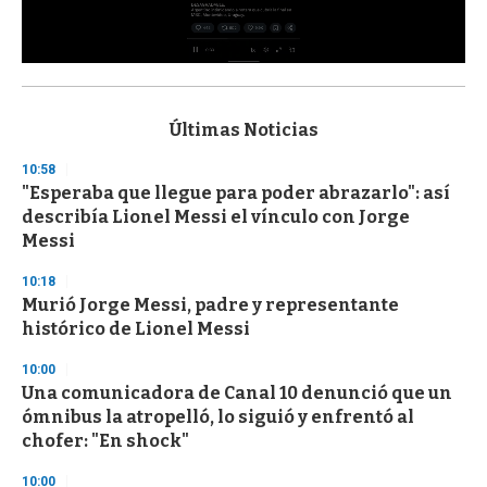
0
s
e
c
Últimas Noticias
o
n
10:58
d
"Esperaba que llegue para poder abrazarlo": así
s
o
describía Lionel Messi el vínculo con Jorge
f
Messi
3
3
s
10:18
e
Murió Jorge Messi, padre y representante
c
histórico de Lionel Messi
o
n
d
10:00
s
Una comunicadora de Canal 10 denunció que un
ómnibus la atropelló, lo siguió y enfrentó al
chofer: "En shock"
10:00