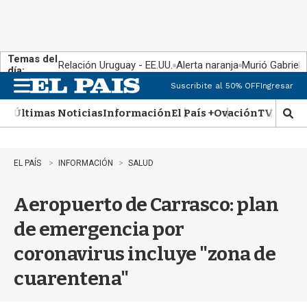
Temas del
Relación Uruguay - EE.UU.
Alerta naranja
Murió Gabriel 
día:
Suscribite al 50% OFF
Ingresar
M
e
Últimas Noticias
Información
El País +
Ovación
TV Show
n
M
u
o
s
t
EL PAÍS
INFORMACIÓN
SALUD
r
a
Aeropuerto de Carrasco: plan
r
b
de emergencia por
�
s
coronavirus incluye "zona de
q
u
cuarentena"
e
d