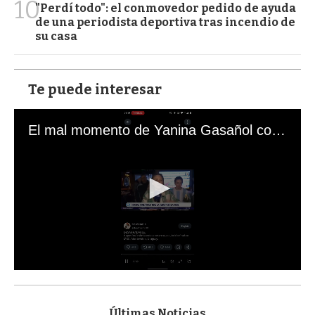
10
"Perdí todo": el conmovedor pedido de ayuda
de una periodista deportiva tras incendio de
su casa
Te puede interesar
El mal momento de Yanina Gasañol con un hincha argentino en "Subrayado"
0
s
e
c
Últimas Noticias