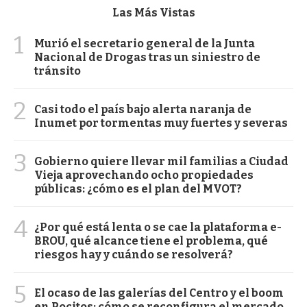
Las Más Vistas
1
Murió el secretario general de la Junta
Nacional de Drogas tras un siniestro de
tránsito
2
Casi todo el país bajo alerta naranja de
Inumet por tormentas muy fuertes y severas
3
Gobierno quiere llevar mil familias a Ciudad
Vieja aprovechando ocho propiedades
públicas: ¿cómo es el plan del MVOT?
4
¿Por qué está lenta o se cae la plataforma e-
BROU, qué alcance tiene el problema, qué
riesgos hay y cuándo se resolverá?
5
El ocaso de las galerías del Centro y el boom
en Pocitos: cómo se reconfigura el mercado