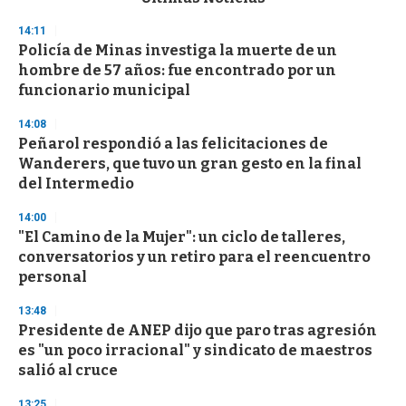
o
n
14:11
d
Policía de Minas investiga la muerte de un
s
o
hombre de 57 años: fue encontrado por un
f
funcionario municipal
3
3
s
14:08
e
Peñarol respondió a las felicitaciones de
c
Wanderers, que tuvo un gran gesto en la final
o
n
del Intermedio
d
s
14:00
"El Camino de la Mujer": un ciclo de talleres,
conversatorios y un retiro para el reencuentro
personal
13:48
Presidente de ANEP dijo que paro tras agresión
es "un poco irracional" y sindicato de maestros
salió al cruce
13:25