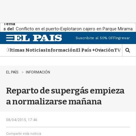
Tema
s del
Conflicto en el puerto
Explotaron cajero en Parque Miramar
día:
Suscribite al 50% OFF
Ingresar
M
e
Últimas Noticias
Información
El País +
Ovación
TV Show
n
M
u
o
s
t
EL PAÍS
INFORMACIÓN
r
a
Reparto de supergás empieza
r
b
a normalizarse mañana
�
s
q
u
08/04/2015, 17:46
e
d
Compartir esta noticia