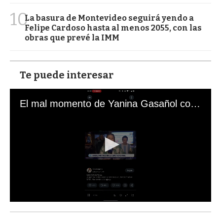
10
La basura de Montevideo seguirá yendo a
Felipe Cardoso hasta al menos 2055, con las
obras que prevé la IMM
Te puede interesar
El mal momento de Yanina Gasañol con un hincha argentino en "Subrayado"
0
s
e