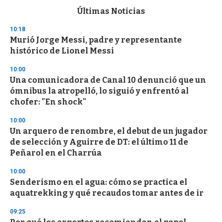
c
Últimas Noticias
o
n
10:18
d
Murió Jorge Messi, padre y representante
s
o
histórico de Lionel Messi
f
3
10:00
3
s
Una comunicadora de Canal 10 denunció que un
e
ómnibus la atropelló, lo siguió y enfrentó al
c
chofer: "En shock"
o
n
d
10:00
s
Un arquero de renombre, el debut de un jugador
de selección y Aguirre de DT: el último 11 de
Peñarol en el Charrúa
10:00
Senderismo en el agua: cómo se practica el
aquatrekking y qué recaudos tomar antes de ir
09:25