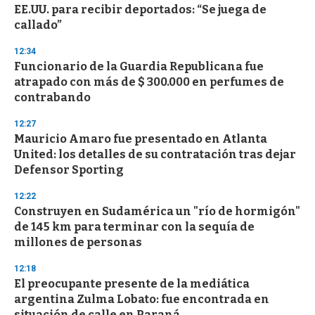
o
EE.UU. para recibir deportados: “Se juega de
f
callado”
3
3
s
12:34
e
Funcionario de la Guardia Republicana fue
c
atrapado con más de $ 300.000 en perfumes de
o
n
contrabando
d
s
12:27
Mauricio Amaro fue presentado en Atlanta
United: los detalles de su contratación tras dejar
Defensor Sporting
12:22
Construyen en Sudamérica un "río de hormigón"
de 145 km para terminar con la sequía de
millones de personas
12:18
El preocupante presente de la mediática
argentina Zulma Lobato: fue encontrada en
situación de calle en Paraná