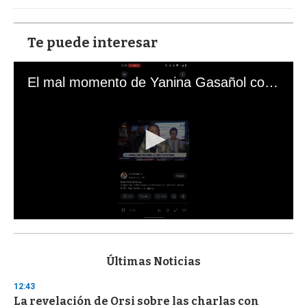
Te puede interesar
El mal momento de Yanina Gasañol con un hincha argentino en "Subrayado"
0
s
e
c
Últimas Noticias
o
n
12:43
d
La revelación de Orsi sobre las charlas con
s