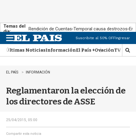
Temas del
Rendición de Cuentas
Temporal causa destrozos
En 
día:
Suscribite al 50% OFF
Ingresar
M
e
Últimas Noticias
Información
El País +
Ovación
TV Show
n
M
u
o
s
t
EL PAÍS
INFORMACIÓN
r
a
Reglamentaron la elección de
r
b
los directores de ASSE
�
s
q
u
25/04/2015, 05:00
e
d
Compartir esta noticia