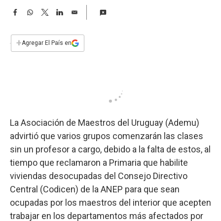
a
F
W
T
L
E
a
h
w
i
m
c
a
i
n
a
e
t
t
k
i
+
Agregar El País en
b
s
t
e
l
o
A
e
d
o
p
r
I
k
p
n
La Asociación de Maestros del Uruguay (Ademu)
advirtió que varios grupos comenzarán las clases
sin un profesor a cargo, debido a la falta de estos, al
tiempo que reclamaron a Primaria que habilite
viviendas desocupadas del Consejo Directivo
Central (Codicen) de la ANEP para que sean
ocupadas por los maestros del interior que acepten
trabajar en los departamentos más afectados por