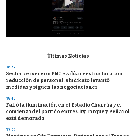
0
s
e
c
Últimas Noticias
o
n
18:52
d
Sector cervecero: FNC evalúa reestructura con
s
o
reducción de personal, sindicato levantó
f
medidas y siguen las negociaciones
3
3
s
18:45
e
Falló la iluminación en el Estadio Charrúa y el
c
comienzo del partido entre City Torque y Peñarol
o
n
está demorado
d
s
17:00