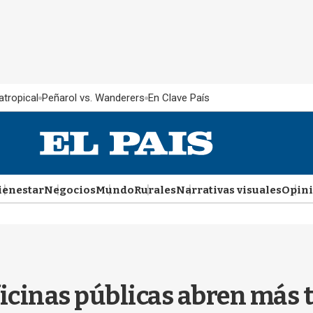
atropical
Peñarol vs. Wanderers
En Clave País
ienestar
Negocios
Mundo
Rurales
Narrativas visuales
Opin
oficinas públicas abren más 