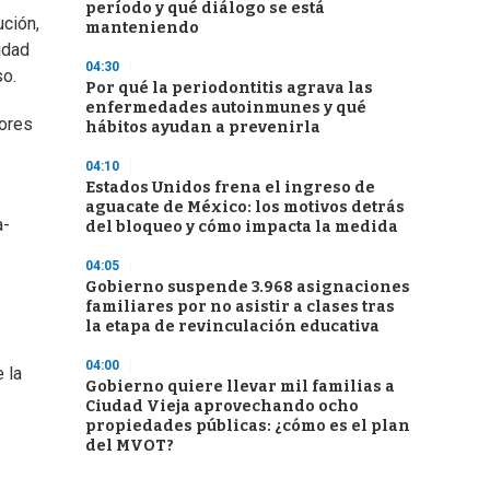
período y qué diálogo se está
ución,
manteniendo
idad
04:30
so.
Por qué la periodontitis agrava las
enfermedades autoinmunes y qué
dores
hábitos ayudan a prevenirla
04:10
Estados Unidos frena el ingreso de
aguacate de México: los motivos detrás
a-
del bloqueo y cómo impacta la medida
04:05
Gobierno suspende 3.968 asignaciones
familiares por no asistir a clases tras
la etapa de revinculación educativa
04:00
 la
Gobierno quiere llevar mil familias a
Ciudad Vieja aprovechando ocho
propiedades públicas: ¿cómo es el plan
del MVOT?