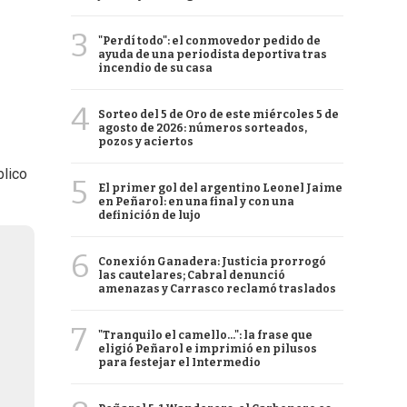
3
"Perdí todo": el conmovedor pedido de
ayuda de una periodista deportiva tras
incendio de su casa
4
Sorteo del 5 de Oro de este miércoles 5 de
agosto de 2026: números sorteados,
pozos y aciertos
blico
5
El primer gol del argentino Leonel Jaime
en Peñarol: en una final y con una
definición de lujo
6
Conexión Ganadera: Justicia prorrogó
las cautelares; Cabral denunció
amenazas y Carrasco reclamó traslados
7
"Tranquilo el camello...": la frase que
eligió Peñarol e imprimió en pilusos
para festejar el Intermedio