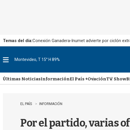
Temas del día:
Conexión Ganadera
Inumet advierte por ciclón extr
Montevideo, T 15° H 89%
M
e
n
u
Últimas Noticias
Información
El País +
Ovación
TV Show
B
EL PAÍS
INFORMACIÓN
Por el partido, varias 