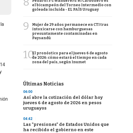
8
Peñarol 5-1 Wanderers: el Carbonero es
el bicampeón del Torneo Intermedio con
goleada incluida - EL PAÍS Uruguay
9
la
Mujer de 29 años permanece en CTI tras
intoxicarse con hamburguesas
presuntamente contaminadas en
Paysandú
10
El pronóstico para el jueves 6 de agosto
de 2026: cómo estará el tiempo en cada
zona del país, según Inumet
 14
y
Últimas Noticias
06:00
Así abre la cotización del dólar hoy
nión
jueves 6 de agosto de 2026 en pesos
uruguayos
04:42
Las "presiones" de Estados Unidos que
ha recibido el gobierno en este