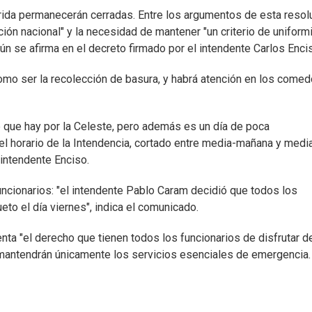
rida permanecerán cerradas. Entre los argumentos de esta resol
ción nacional" y la necesidad de mantener "un criterio de uniform
n se afirma en el decreto firmado por el intendente Carlos Enci
mo ser la recolección de basura, y habrá atención en los come
 que hay por la Celeste, pero además es un día de poca
 el horario de la Intendencia, cortado entre media-mañana y medi
 intendente Enciso.
uncionarios: "el intendente Pablo Caram decidió que todos los
to el día viernes", indica el comunicado.
ta "el derecho que tienen todos los funcionarios de disfrutar de
se mantendrán únicamente los servicios esenciales de emergencia.