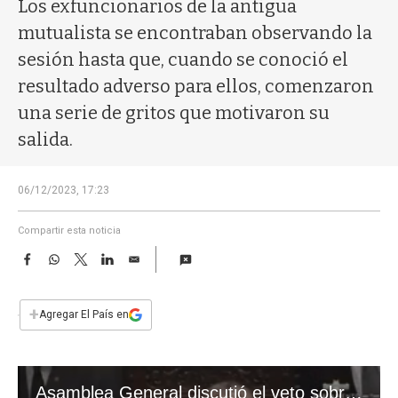
a
Los exfuncionarios de la antigua
mutualista se encontraban observando la
sesión hasta que, cuando se conoció el
resultado adverso para ellos, comenzaron
una serie de gritos que motivaron su
salida.
06/12/2023, 17:23
Compartir esta noticia
F
W
T
L
E
a
h
w
i
m
c
a
i
n
a
e
t
t
k
i
+
Agregar El País en
b
s
t
e
l
o
A
e
d
o
p
r
I
k
p
n