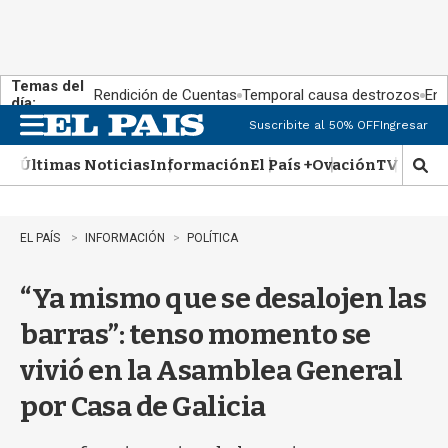
Temas del
Rendición de Cuentas
Temporal causa destrozos
En 
día:
Suscribite al 50% OFF
Ingresar
M
e
Últimas Noticias
Información
El País +
Ovación
TV Show
n
M
u
o
s
t
EL PAÍS
INFORMACIÓN
POLÍTICA
r
a
“Ya mismo que se desalojen las
r
b
barras”: tenso momento se
�
s
vivió en la Asamblea General
q
u
por Casa de Galicia
e
d