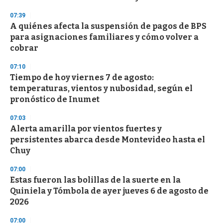
n
d
07:39
s
A quiénes afecta la suspensión de pagos de BPS
para asignaciones familiares y cómo volver a
cobrar
07:10
Tiempo de hoy viernes 7 de agosto:
temperaturas, vientos y nubosidad, según el
pronóstico de Inumet
07:03
Alerta amarilla por vientos fuertes y
persistentes abarca desde Montevideo hasta el
Chuy
07:00
Estas fueron las bolillas de la suerte en la
Quiniela y Tómbola de ayer jueves 6 de agosto de
2026
07:00