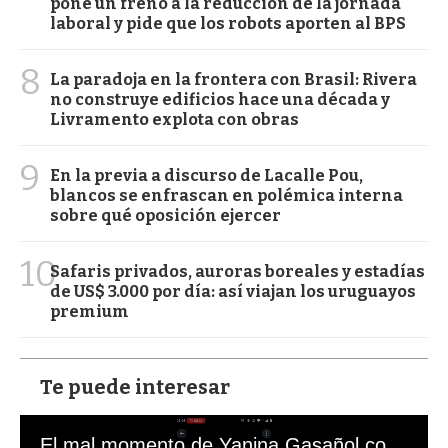
pone un freno a la reducción de la jornada
laboral y pide que los robots aporten al BPS
8
La paradoja en la frontera con Brasil: Rivera
no construye edificios hace una década y
Livramento explota con obras
9
En la previa a discurso de Lacalle Pou,
blancos se enfrascan en polémica interna
sobre qué oposición ejercer
10
Safaris privados, auroras boreales y estadías
de US$ 3.000 por día: así viajan los uruguayos
premium
Te puede interesar
El mal momento de Yanina Gasañol con un hincha argentino en "Subrayado"