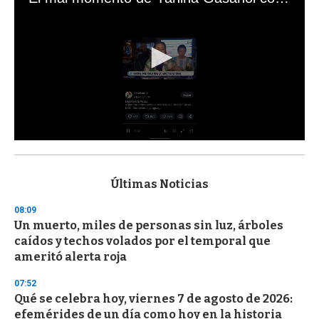
0
s
e
c
Últimas Noticias
o
n
08:09
d
Un muerto, miles de personas sin luz, árboles
s
o
caídos y techos volados por el temporal que
f
ameritó alerta roja
3
3
s
07:52
e
Qué se celebra hoy, viernes 7 de agosto de 2026:
c
efemérides de un día como hoy en la historia
o