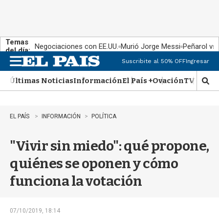
Temas
Negociaciones con EE.UU.
Murió Jorge Messi
Peñarol vs
del día:
Suscribite al 50% OFF
Ingresar
M
e
Últimas Noticias
Información
El País +
Ovación
TV Show
n
M
u
o
s
t
EL PAÍS
INFORMACIÓN
POLÍTICA
r
a
"Vivir sin miedo": qué propone,
r
b
quiénes se oponen y cómo
�
s
funciona la votación
q
u
e
d
07/10/2019, 18:14