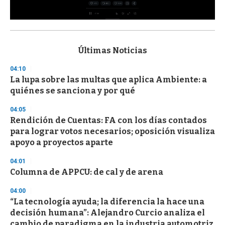
0
s
e
c
Últimas Noticias
o
n
04:10
d
La lupa sobre las multas que aplica Ambiente: a
s
o
quiénes se sanciona y por qué
f
3
04:05
3
s
Rendición de Cuentas: FA con los días contados
e
para lograr votos necesarios; oposición visualiza
c
apoyo a proyectos aparte
o
n
d
04:01
s
Columna de APPCU: de cal y de arena
04:00
“La tecnología ayuda; la diferencia la hace una
decisión humana”: Alejandro Curcio analiza el
cambio de paradigma en la industria automotriz