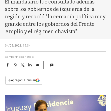
a
El mandatario fue consultado además
sobre los gobiernos de izquierda de la
región y recordó "la cercanía política muy
grande entre los gobiernos del Frente
Amplio y el régimen chavista".
04/05/2023, 19:34
Compartir esta noticia
F
W
T
L
E
a
h
w
i
m
c
a
i
n
a
e
t
t
k
i
+
Agregar El País en
b
s
t
e
l
o
A
e
d
o
p
r
I
k
p
n