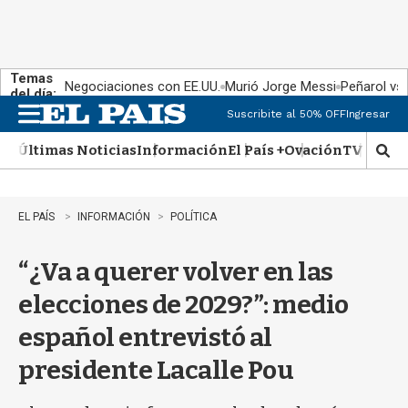
Temas
Negociaciones con EE.UU.
Murió Jorge Messi
Peñarol vs
del día:
Suscribite al 50% OFF
Ingresar
M
e
Últimas Noticias
Información
El País +
Ovación
TV Show
n
M
u
o
s
t
EL PAÍS
INFORMACIÓN
POLÍTICA
r
a
“¿Va a querer volver en las
r
b
elecciones de 2029?”: medio
�
s
español entrevistó al
q
u
presidente Lacalle Pou
e
d