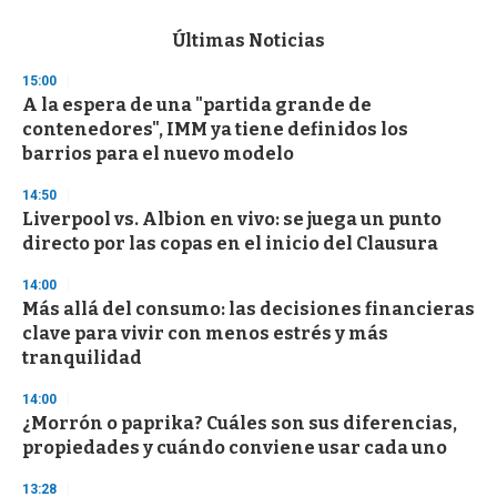
e
c
Últimas Noticias
o
n
15:00
d
A la espera de una "partida grande de
s
o
contenedores", IMM ya tiene definidos los
f
barrios para el nuevo modelo
3
3
s
14:50
e
Liverpool vs. Albion en vivo: se juega un punto
c
directo por las copas en el inicio del Clausura
o
n
d
14:00
s
Más allá del consumo: las decisiones financieras
clave para vivir con menos estrés y más
tranquilidad
14:00
¿Morrón o paprika? Cuáles son sus diferencias,
propiedades y cuándo conviene usar cada uno
13:28