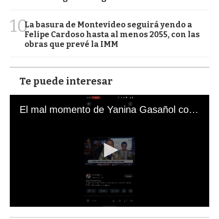
10
La basura de Montevideo seguirá yendo a
Felipe Cardoso hasta al menos 2055, con las
obras que prevé la IMM
Te puede interesar
El mal momento de Yanina Gasañol con un hincha argentino en "Subrayado"
0
s