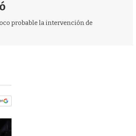
s
só
q
u
e
 poco probable la intervención de
d
a
 en