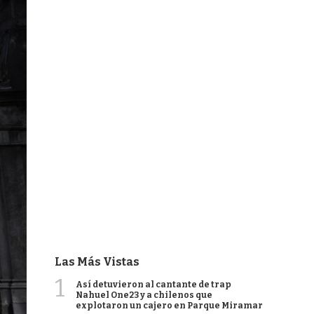
Las Más Vistas
1
Así detuvieron al cantante de trap
Nahuel One23 y a chilenos que
explotaron un cajero en Parque Miramar