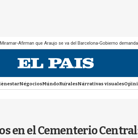
 Miramar
Afirman que Araujo se va del Barcelona
Gobierno demanda
ienestar
Negocios
Mundo
Rurales
Narrativas visuales
Opin
os en el Cementerio Central