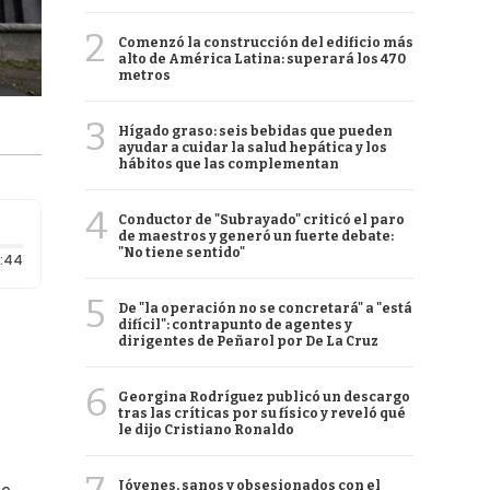
2
Comenzó la construcción del edificio más
alto de América Latina: superará los 470
metros
3
Hígado graso: seis bebidas que pueden
ayudar a cuidar la salud hepática y los
hábitos que las complementan
4
Conductor de "Subrayado" criticó el paro
de maestros y generó un fuerte debate:
"No tiene sentido"
Duración: 44 segundos
:44
5
De "la operación no se concretará" a "está
difícil": contrapunto de agentes y
dirigentes de Peñarol por De La Cruz
6
Georgina Rodríguez publicó un descargo
tras las críticas por su físico y reveló qué
le dijo Cristiano Ronaldo
Jóvenes, sanos y obsesionados con el