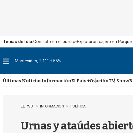
Temas del día:
Conflicto en el puerto
Explotaron cajero en Parque
Montevideo, T 11° H 55%
M
e
n
u
Últimas Noticias
Información
El País +
Ovación
TV Show
B
EL PAÍS
INFORMACIÓN
POLÍTICA
Urnas y ataúdes abiert