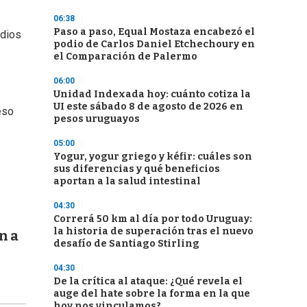
06:38
Paso a paso, Equal Mostaza encabezó el
edios
podio de Carlos Daniel Etchechoury en
el Comparación de Palermo
06:00
Unidad Indexada hoy: cuánto cotiza la
UI este sábado 8 de agosto de 2026 en
eso
pesos uruguayos
05:00
Yogur, yogur griego y kéfir: cuáles son
sus diferencias y qué beneficios
aportan a la salud intestinal
04:30
Correrá 50 km al día por todo Uruguay:
la historia de superación tras el nuevo
n a
desafío de Santiago Stirling
04:30
De la crítica al ataque: ¿Qué revela el
auge del hate sobre la forma en la que
hoy nos vinculamos?