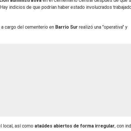
ción administrativa
en el Cementerio Central después de que 
Hay indicios de que podrían haber estado involucrados trabajad
d a cargo del cementerio en
Barrio Sur
realizó una "operativa" y
l local, así como
ataúdes abiertos de forma irregular
, con in