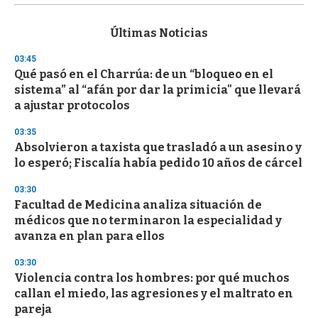
s
e
c
Últimas Noticias
o
n
03:45
d
Qué pasó en el Charrúa: de un “bloqueo en el
s
o
sistema” al “afán por dar la primicia" que llevará
f
a ajustar protocolos
3
3
s
03:35
e
Absolvieron a taxista que trasladó a un asesino y
c
lo esperó; Fiscalía había pedido 10 años de cárcel
o
n
d
03:30
s
Facultad de Medicina analiza situación de
médicos que no terminaron la especialidad y
avanza en plan para ellos
03:30
Violencia contra los hombres: por qué muchos
callan el miedo, las agresiones y el maltrato en
pareja