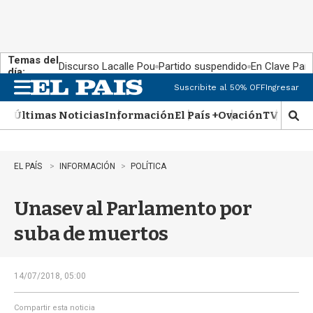
Temas del
Discurso Lacalle Pou
Partido suspendido
En Clave País
día:
Suscribite al 50% OFF
Ingresar
M
e
Últimas Noticias
Información
El País +
Ovación
TV Show
n
M
u
o
s
t
EL PAÍS
INFORMACIÓN
POLÍTICA
r
a
Unasev al Parlamento por
r
b
suba de muertos
�
s
q
u
14/07/2018, 05:00
e
d
Compartir esta noticia