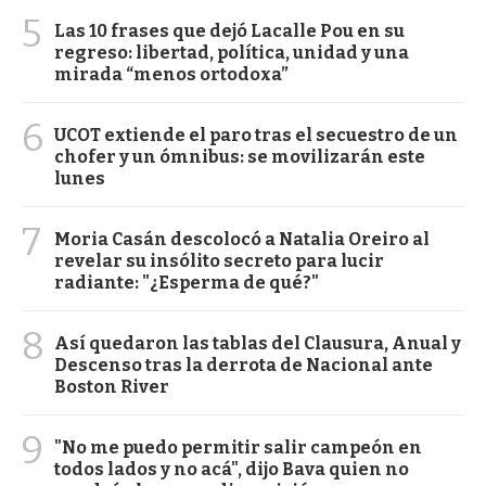
5
Las 10 frases que dejó Lacalle Pou en su
regreso: libertad, política, unidad y una
mirada “menos ortodoxa”
6
UCOT extiende el paro tras el secuestro de un
chofer y un ómnibus: se movilizarán este
lunes
7
Moria Casán descolocó a Natalia Oreiro al
revelar su insólito secreto para lucir
radiante: "¿Esperma de qué?"
8
Así quedaron las tablas del Clausura, Anual y
Descenso tras la derrota de Nacional ante
Boston River
9
"No me puedo permitir salir campeón en
todos lados y no acá", dijo Bava quien no