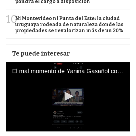
pondrá el cargo a disposición
10
Ni Montevideo ni Punta del Este: la ciudad
uruguaya rodeada de naturaleza donde las
propiedades se revalorizan más de un 20%
Te puede interesar
El mal momento de Yanina Gasañol con un hincha argentino en "Subrayado"
0