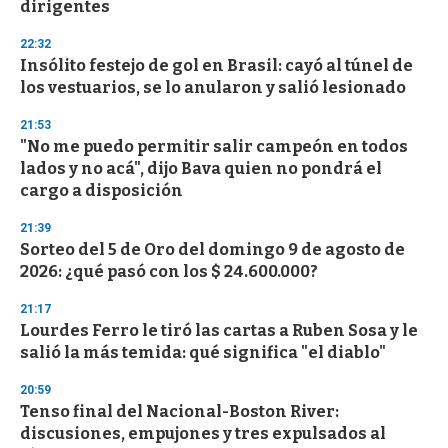
n
dirigentes
d
s
22:32
Insólito festejo de gol en Brasil: cayó al túnel de
los vestuarios, se lo anularon y salió lesionado
21:53
"No me puedo permitir salir campeón en todos
lados y no acá", dijo Bava quien no pondrá el
cargo a disposición
21:39
Sorteo del 5 de Oro del domingo 9 de agosto de
2026: ¿qué pasó con los $ 24.600.000?
21:17
Lourdes Ferro le tiró las cartas a Ruben Sosa y le
salió la más temida: qué significa "el diablo"
20:59
Tenso final del Nacional-Boston River:
discusiones, empujones y tres expulsados al