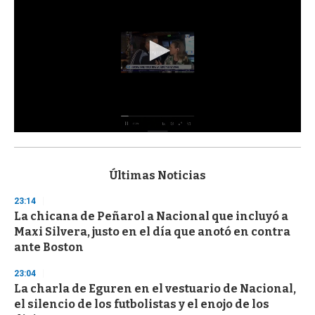
0
s
e
c
Últimas Noticias
o
n
23:14
d
La chicana de Peñarol a Nacional que incluyó a
s
o
Maxi Silvera, justo en el día que anotó en contra
f
ante Boston
3
3
s
23:04
e
La charla de Eguren en el vestuario de Nacional,
c
el silencio de los futbolistas y el enojo de los
o