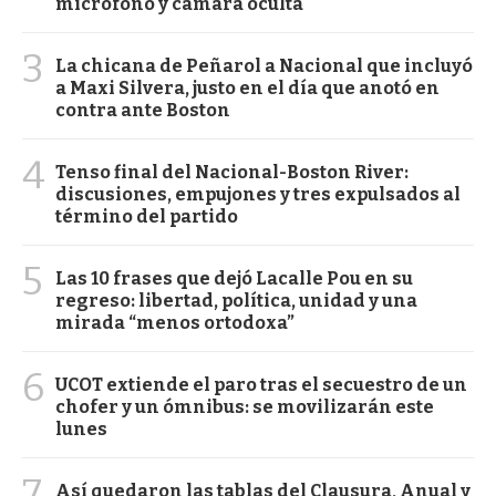
micrófono y cámara oculta
3
La chicana de Peñarol a Nacional que incluyó
a Maxi Silvera, justo en el día que anotó en
contra ante Boston
4
Tenso final del Nacional-Boston River:
discusiones, empujones y tres expulsados al
término del partido
5
Las 10 frases que dejó Lacalle Pou en su
regreso: libertad, política, unidad y una
mirada “menos ortodoxa”
6
UCOT extiende el paro tras el secuestro de un
chofer y un ómnibus: se movilizarán este
lunes
7
Así quedaron las tablas del Clausura, Anual y