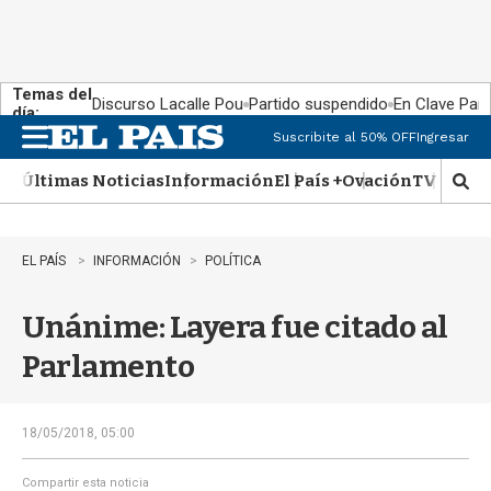
Temas del
Discurso Lacalle Pou
Partido suspendido
En Clave País
día:
Suscribite al 50% OFF
Ingresar
M
e
Últimas Noticias
Información
El País +
Ovación
TV Show
n
M
u
o
s
t
EL PAÍS
INFORMACIÓN
POLÍTICA
r
a
Unánime: Layera fue citado al
r
b
Parlamento
�
s
q
u
18/05/2018, 05:00
e
d
Compartir esta noticia