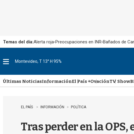
Temas del día:
Alerta roja
Preocupaciones en INR
Bañados de Ca
Montevideo, T 13° H 95%
M
e
n
u
Últimas Noticias
Información
El País +
Ovación
TV Show
B
EL PAÍS
INFORMACIÓN
POLÍTICA
Tras perder en la OPS,