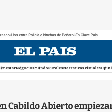
rrasco
Líos entre Policía e hinchas de Peñarol
En Clave País
ienestar
Negocios
Mundo
Rurales
Narrativas visuales
Opin
 en Cabildo Abierto empieza