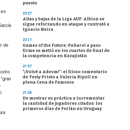
puesto
 es
23:27
Altas y bajas de la Liga AUF: Albion se
sigue reforzando en ataque y contrató a
García
Ignacio Neira
23:17
or de
Games of the Future: Peñarol a paso
firme se metió en los cuartos de final de
la competencia en Kazajistán
21:57
istro
"¡Volvé a Adeom!": el filoso comentario
de Yesty Prieto a Valeria Ripoll en
 “gran
plena Cena de Famosos
e
l
21:26
De mostrar su práctica a incrementar
la cantidad de jugadores citados: los
primeros días de Forlán en Uruguay
ura