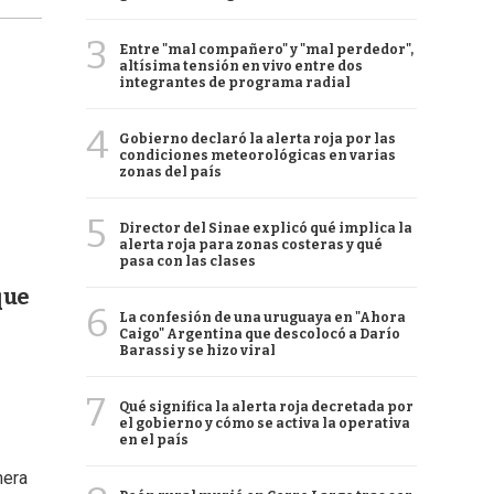
3
Entre "mal compañero" y "mal perdedor",
altísima tensión en vivo entre dos
integrantes de programa radial
4
Gobierno declaró la alerta roja por las
condiciones meteorológicas en varias
zonas del país
5
Director del Sinae explicó qué implica la
alerta roja para zonas costeras y qué
pasa con las clases
que
6
La confesión de una uruguaya en "Ahora
Caigo" Argentina que descolocó a Darío
Barassi y se hizo viral
7
Qué significa la alerta roja decretada por
el gobierno y cómo se activa la operativa
en el país
mera