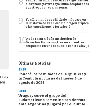
8
Peón rural murió en Cerro Largo tras ser
alcanzado por un rayo; hubo desplazados
y destrozos en varias zonas
9
Yan Diomande es el fichaje más caro en
la historia de Real Madrid: origen atípico
y la tragedia que lo fortaleció
10
Ojeda recurrió a la Institución de
Derechos Humanos, tras no encontrar
respuesta en una denuncia contra Clavijo
Últimas Noticias
23:45
Conocé los resultados de la Quiniela y
arse y
la Tómbola nocturna del jueves 6 de
erá
agosto de 2026
23:43
Uruguay cerró el grupo del
Sudamericano Femenino con derrota
ante Argentina y jugará por el quinto