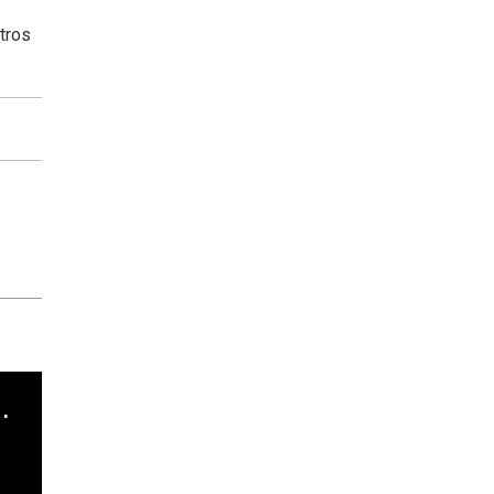
tros
cha argentino en "Subrayado"