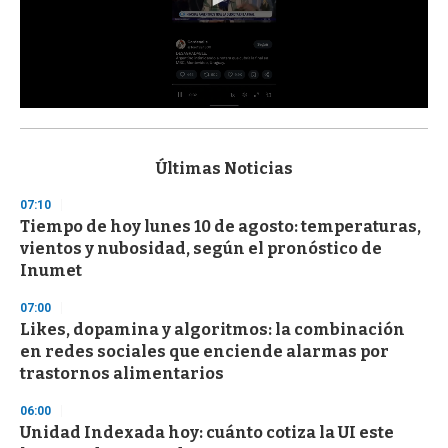
0
s
e
c
Últimas Noticias
o
n
07:10
d
Tiempo de hoy lunes 10 de agosto: temperaturas,
s
o
vientos y nubosidad, según el pronóstico de
f
Inumet
3
3
s
07:00
e
Likes, dopamina y algoritmos: la combinación
c
en redes sociales que enciende alarmas por
o
n
trastornos alimentarios
d
s
06:00
Unidad Indexada hoy: cuánto cotiza la UI este