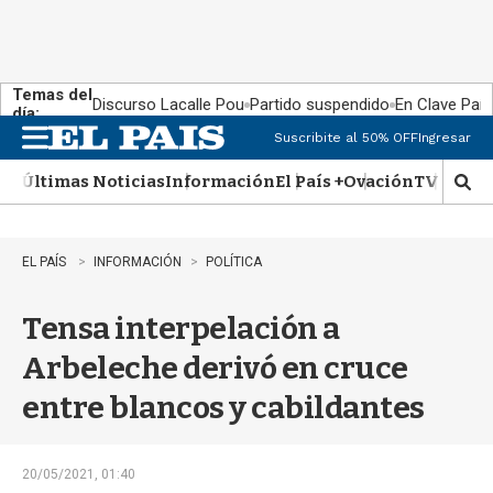
Temas del
Discurso Lacalle Pou
Partido suspendido
En Clave País
día:
Suscribite al 50% OFF
Ingresar
M
e
Últimas Noticias
Información
El País +
Ovación
TV Show
n
M
u
o
s
t
EL PAÍS
INFORMACIÓN
POLÍTICA
r
a
Tensa interpelación a
r
b
Arbeleche derivó en cruce
�
s
entre blancos y cabildantes
q
u
e
d
20/05/2021, 01:40