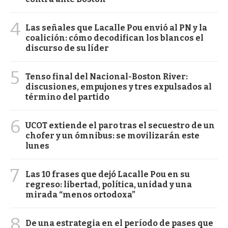
4
Las señales que Lacalle Pou envió al PN y la
coalición: cómo decodifican los blancos el
discurso de su líder
5
Tenso final del Nacional-Boston River:
discusiones, empujones y tres expulsados al
término del partido
6
UCOT extiende el paro tras el secuestro de un
chofer y un ómnibus: se movilizarán este
lunes
7
Las 10 frases que dejó Lacalle Pou en su
regreso: libertad, política, unidad y una
mirada “menos ortodoxa”
8
De una estrategia en el período de pases que