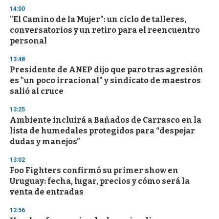
s
14:00
"El Camino de la Mujer": un ciclo de talleres,
conversatorios y un retiro para el reencuentro
personal
13:48
Presidente de ANEP dijo que paro tras agresión
es "un poco irracional" y sindicato de maestros
salió al cruce
13:25
Ambiente incluirá a Bañados de Carrasco en la
lista de humedales protegidos para “despejar
dudas y manejos”
13:02
Foo Fighters confirmó su primer show en
Uruguay: fecha, lugar, precios y cómo será la
venta de entradas
12:56