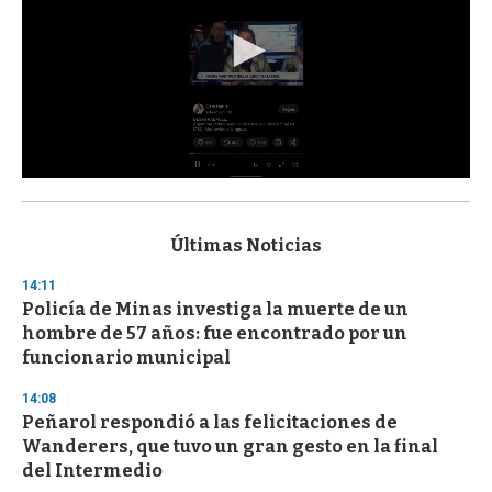
0
s
e
c
Últimas Noticias
o
n
14:11
d
Policía de Minas investiga la muerte de un
s
o
hombre de 57 años: fue encontrado por un
f
funcionario municipal
3
3
s
14:08
e
Peñarol respondió a las felicitaciones de
c
Wanderers, que tuvo un gran gesto en la final
o
n
del Intermedio
d