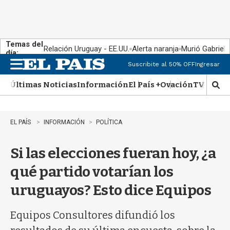
Temas del
Relación Uruguay - EE.UU.
Alerta naranja
Murió Gabriel 
día:
Suscribite al 50% OFF
Ingresar
M
e
Últimas Noticias
Información
El País +
Ovación
TV Show
n
M
u
o
s
t
EL PAÍS
INFORMACIÓN
POLÍTICA
r
a
Si las elecciones fueran hoy, ¿a
r
b
qué partido votarían los
�
s
uruguayos? Esto dice Equipos
q
u
e
Equipos Consultores difundió los
d