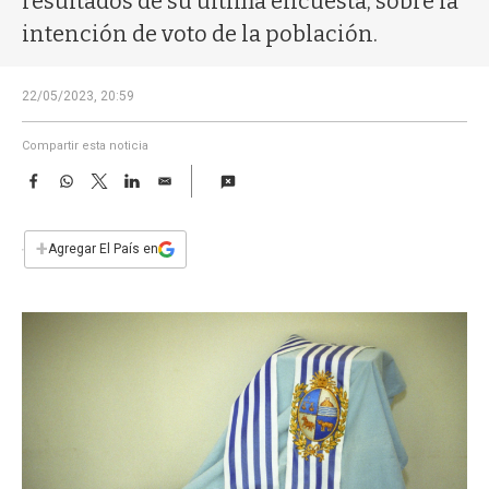
resultados de su última encuesta, sobre la
a
intención de voto de la población.
22/05/2023, 20:59
Compartir esta noticia
F
W
T
L
E
a
h
w
i
m
c
a
i
n
a
e
t
t
k
i
+
Agregar El País en
b
s
t
e
l
o
A
e
d
o
p
r
I
k
p
n