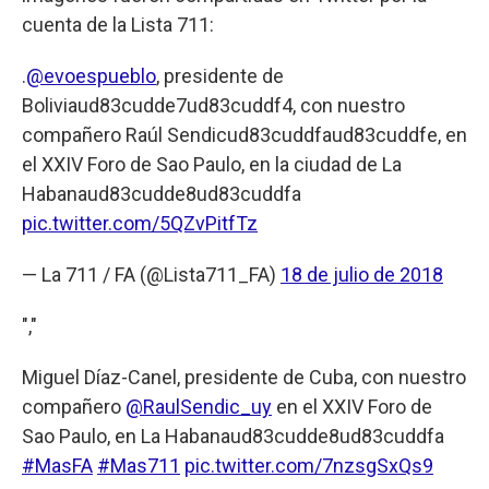
cuenta de la Lista 711:
.
@evoespueblo
, presidente de
Boliviaud83cudde7ud83cuddf4, con nuestro
compañero Raúl Sendicud83cuddfaud83cuddfe, en
el XXIV Foro de Sao Paulo, en la ciudad de La
Habanaud83cudde8ud83cuddfa
pic.twitter.com/5QZvPitfTz
— La 711 / FA (@Lista711_FA)
18 de julio de 2018
","
Miguel Díaz-Canel, presidente de Cuba, con nuestro
compañero
@RaulSendic_uy
en el XXIV Foro de
Sao Paulo, en La Habanaud83cudde8ud83cuddfa
#MasFA
#Mas711
pic.twitter.com/7nzsgSxQs9