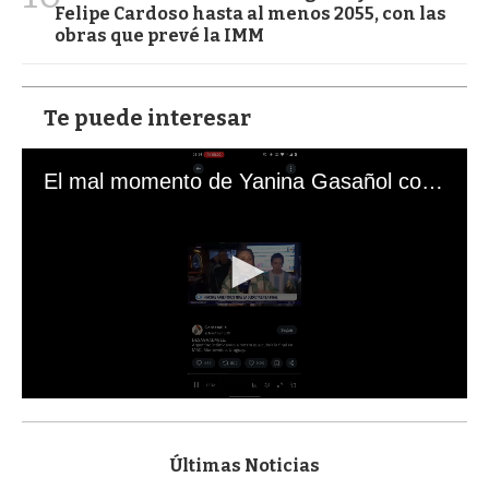
Felipe Cardoso hasta al menos 2055, con las
obras que prevé la IMM
Te puede interesar
El mal momento de Yanina Gasañol con un hincha argentino en "Subrayado"
0
s
e
c
Últimas Noticias
o