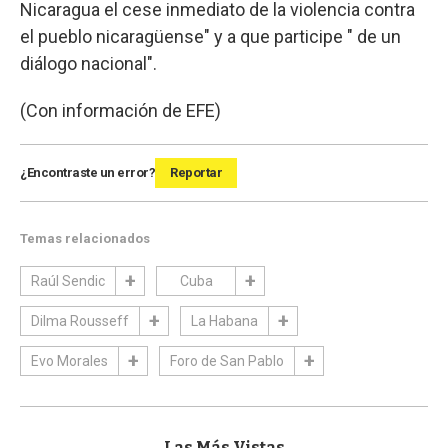
Nicaragua el cese inmediato de la violencia contra
el pueblo nicaragüense" y a que participe " de un
diálogo nacional".
(Con información de EFE)
¿Encontraste un error?
Reportar
Temas relacionados
Raúl Sendic
Cuba
Dilma Rousseff
La Habana
Evo Morales
Foro de San Pablo
Las Más Vistas