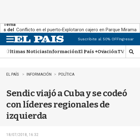
Tema
s del
Conflicto en el puerto
Explotaron cajero en Parque Miramar
día:
Suscribite al 50% OFF
Ingresar
M
e
Últimas Noticias
Información
El País +
Ovación
TV Show
n
M
u
o
s
t
EL PAÍS
INFORMACIÓN
POLÍTICA
r
a
Sendic viajó a Cuba y se codeó
r
b
con líderes regionales de
�
s
izquierda
q
u
e
d
18/07/2018, 16:32