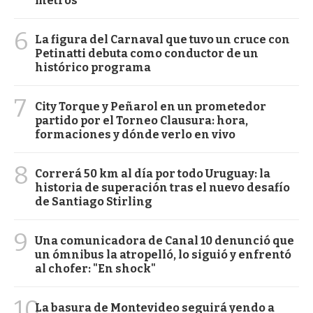
metros
6
La figura del Carnaval que tuvo un cruce con
Petinatti debuta como conductor de un
histórico programa
7
City Torque y Peñarol en un prometedor
partido por el Torneo Clausura: hora,
formaciones y dónde verlo en vivo
8
Correrá 50 km al día por todo Uruguay: la
historia de superación tras el nuevo desafío
de Santiago Stirling
9
Una comunicadora de Canal 10 denunció que
un ómnibus la atropelló, lo siguió y enfrentó
al chofer: "En shock"
10
La basura de Montevideo seguirá yendo a