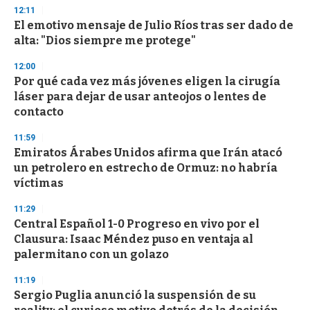
n
12:11
d
El emotivo mensaje de Julio Ríos tras ser dado de
s
o
alta: "Dios siempre me protege"
f
3
12:00
3
s
Por qué cada vez más jóvenes eligen la cirugía
e
láser para dejar de usar anteojos o lentes de
c
contacto
o
n
d
11:59
s
Emiratos Árabes Unidos afirma que Irán atacó
un petrolero en estrecho de Ormuz: no habría
víctimas
11:29
Central Español 1-0 Progreso en vivo por el
Clausura: Isaac Méndez puso en ventaja al
palermitano con un golazo
11:19
Sergio Puglia anunció la suspensión de su