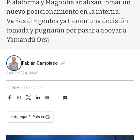
a
Plataforma y Magnolia analizan tomar un
nuevo posicionamiento en la interna.
Varios dirigentes ya tienen una decisión
tomada y pugnarán por pasar a apoyar a
Yamandú Orsi.
Fabián Cambiaso
04/03/2024, 03:45
Compartir esta noticia
F
W
T
L
E
a
h
w
i
m
c
a
i
n
a
e
t
t
k
i
+
Agregar El País en
b
s
t
e
l
o
A
e
d
o
p
r
I
k
p
n