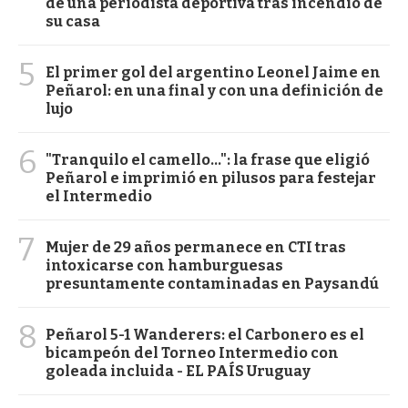
de una periodista deportiva tras incendio de
su casa
5
El primer gol del argentino Leonel Jaime en
Peñarol: en una final y con una definición de
lujo
6
"Tranquilo el camello...": la frase que eligió
Peñarol e imprimió en pilusos para festejar
el Intermedio
7
Mujer de 29 años permanece en CTI tras
intoxicarse con hamburguesas
presuntamente contaminadas en Paysandú
8
Peñarol 5-1 Wanderers: el Carbonero es el
bicampeón del Torneo Intermedio con
goleada incluida - EL PAÍS Uruguay