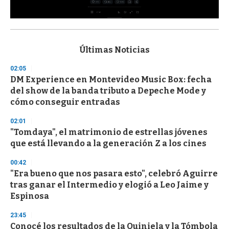
0
s
e
c
Últimas Noticias
o
n
02:05
d
DM Experience en Montevideo Music Box: fecha
s
o
del show de la banda tributo a Depeche Mode y
f
cómo conseguir entradas
3
3
s
02:01
e
"Tomdaya", el matrimonio de estrellas jóvenes
c
que está llevando a la generación Z a los cines
o
n
d
00:42
s
"Era bueno que nos pasara esto", celebró Aguirre
tras ganar el Intermedio y elogió a Leo Jaime y
Espinosa
23:45
Conocé los resultados de la Quiniela y la Tómbola