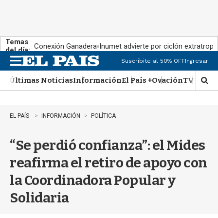
Temas
Conexión Ganadera
Inumet advierte por ciclón extratropi
del día:
Suscribite al 50% OFF
Ingresar
M
e
Últimas Noticias
Información
El País +
Ovación
TV Show
n
M
u
o
s
t
EL PAÍS
INFORMACIÓN
POLÍTICA
r
a
“Se perdió confianza”: el Mides
r
b
reafirma el retiro de apoyo con
�
s
la Coordinadora Popular y
q
u
Solidaria
e
d