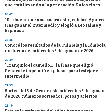
c
que está llevando a la generación Z a los cines
o
n
d
00:42
s
"Era bueno que nos pasara esto", celebró Aguirre
tras ganar el Intermedio y elogió a Leo Jaime y
Espinosa
23:45
Conocé los resultados de la Quiniela y la Tómbola
nocturna del miércoles 5 de agosto de 2026
22:49
"Tranquilo el camello...": la frase que eligió
Peñarol e imprimió en pilusos para festejar el
Intermedio
21:53
Sorteo del 5 de Oro de este miércoles 5 de agosto
de 2026: números sorteados, pozos y aciertos
21:19
Esta es la cotización del dólar hoy en pesos