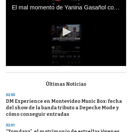
El mal momento de Yanina Gasañol con un hincha argentino en "Subrayado"
0
s
e
c
Últimas Noticias
o
n
02:05
d
DM Experience en Montevideo Music Box: fecha
s
o
del show de la banda tributo a Depeche Mode y
f
cómo conseguir entradas
3
3
s
02:01
e
"Tomdaya", el matrimonio de estrellas jóvenes