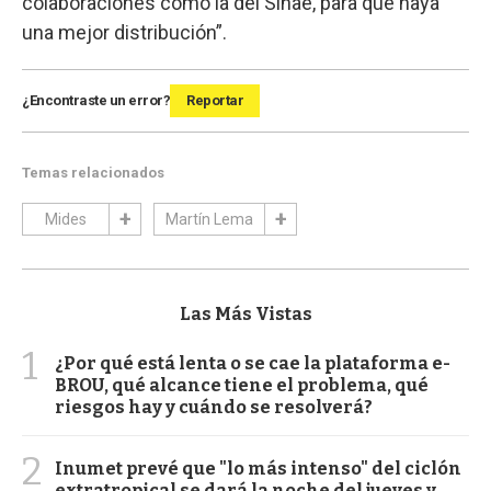
colaboraciones como la del Sinae, para que haya
una mejor distribución”.
¿Encontraste un error?
Reportar
Temas relacionados
Mides
Martín Lema
Las Más Vistas
1
¿Por qué está lenta o se cae la plataforma e-
BROU, qué alcance tiene el problema, qué
riesgos hay y cuándo se resolverá?
2
Inumet prevé que "lo más intenso" del ciclón
extratropical se dará la noche del jueves y