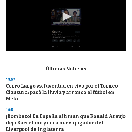
0
s
e
c
Últimas Noticias
o
n
18:57
d
Cerro Largo vs. Juventud en vivo por el Torneo
s
o
Clausura: pasó la lluvia y arranca el fútbol en
f
Melo
3
3
s
18:51
e
¡Bombazo! En España afirman que Ronald Araujo
c
deja Barcelona y será nuevo jugador del
o
n
Liverpool de Inglaterra