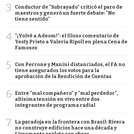
3
Conductor de "Subrayado" criticó el paro de
maestros y generó un fuerte debate: "No
tiene sentido"
4
"¡Volvé a Adeom!": el filoso comentario de
Yesty Prieto a Valeria Ripoll en plena Cena de
Famosos
5
Con Perrone y Manini distanciados, el FA no
tiene asegurados los votos para la
aprobación de la Rendición de Cuentas
6
Entre "mal compañero" y "mal perdedor",
altísima tensión en vivo entre dos
integrantes de programa radial
7
La paradoja en la frontera con Brasil: Rivera
no construye edificios hace una década y
Livramento explota con obras