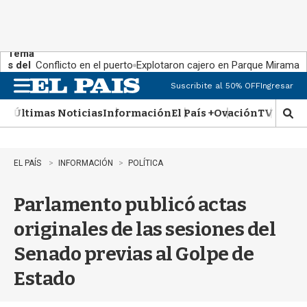
Tema
s del
Conflicto en el puerto
Explotaron cajero en Parque Miramar
día:
Suscribite al 50% OFF
Ingresar
M
e
Últimas Noticias
Información
El País +
Ovación
TV Show
n
M
u
o
s
t
EL PAÍS
INFORMACIÓN
POLÍTICA
r
a
Parlamento publicó actas
r
b
originales de las sesiones del
�
s
Senado previas al Golpe de
q
u
Estado
e
d