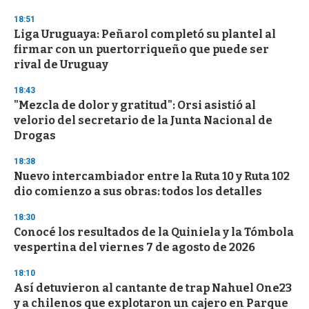
d
s
18:51
Liga Uruguaya: Peñarol completó su plantel al
firmar con un puertorriqueño que puede ser
rival de Uruguay
18:43
"Mezcla de dolor y gratitud": Orsi asistió al
velorio del secretario de la Junta Nacional de
Drogas
18:38
Nuevo intercambiador entre la Ruta 10 y Ruta 102
dio comienzo a sus obras: todos los detalles
18:30
Conocé los resultados de la Quiniela y la Tómbola
vespertina del viernes 7 de agosto de 2026
18:10
Así detuvieron al cantante de trap Nahuel One23
y a chilenos que explotaron un cajero en Parque