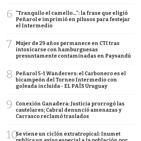
6
"Tranquilo el camello...": la frase que eligió
Peñarol e imprimió en pilusos para festejar
el Intermedio
7
Mujer de 29 años permanece en CTI tras
intoxicarse con hamburguesas
presuntamente contaminadas en Paysandú
8
Peñarol 5-1 Wanderers: el Carbonero es el
bicampeón del Torneo Intermedio con
goleada incluida - EL PAÍS Uruguay
9
Conexión Ganadera: Justicia prorrogó las
cautelares; Cabral denunció amenazas y
Carrasco reclamó traslados
10
Se viene un ciclón extratropical: Inumet
publica un aviso especial a la población por