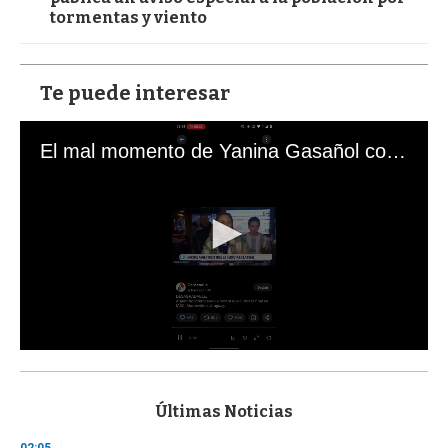
tormentas y viento
Te puede interesar
El mal momento de Yanina Gasañol con un hincha argentino en "Subrayado"
0
s
e
c
Últimas Noticias
o
n