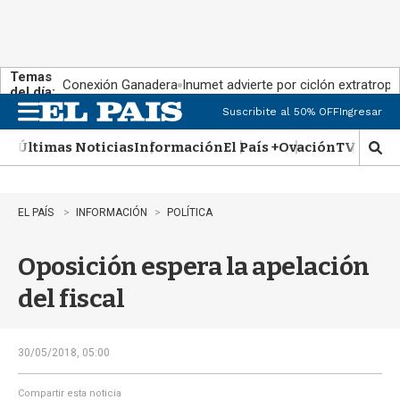
Temas
Conexión Ganadera
Inumet advierte por ciclón extratropi
del día:
Suscribite al 50% OFF
Ingresar
M
e
Últimas Noticias
Información
El País +
Ovación
TV Show
n
M
u
o
s
t
EL PAÍS
INFORMACIÓN
POLÍTICA
r
a
Oposición espera la apelación
r
b
del fiscal
�
s
q
u
30/05/2018, 05:00
e
d
Compartir esta noticia