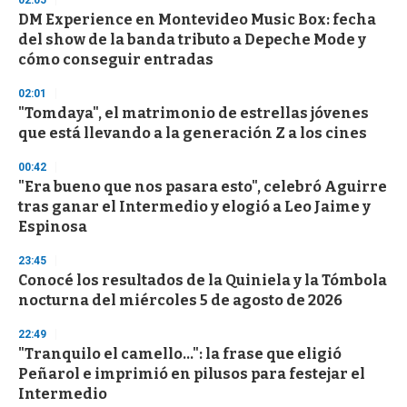
02:05
d
DM Experience en Montevideo Music Box: fecha
s
o
del show de la banda tributo a Depeche Mode y
f
cómo conseguir entradas
3
3
s
02:01
e
"Tomdaya", el matrimonio de estrellas jóvenes
c
que está llevando a la generación Z a los cines
o
n
d
00:42
s
"Era bueno que nos pasara esto", celebró Aguirre
tras ganar el Intermedio y elogió a Leo Jaime y
Espinosa
23:45
Conocé los resultados de la Quiniela y la Tómbola
nocturna del miércoles 5 de agosto de 2026
22:49
"Tranquilo el camello...": la frase que eligió
Peñarol e imprimió en pilusos para festejar el
Intermedio