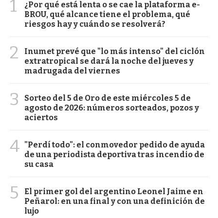
1
¿Por qué está lenta o se cae la plataforma e-
BROU, qué alcance tiene el problema, qué
riesgos hay y cuándo se resolverá?
2
Inumet prevé que "lo más intenso" del ciclón
extratropical se dará la noche del jueves y
madrugada del viernes
3
Sorteo del 5 de Oro de este miércoles 5 de
agosto de 2026: números sorteados, pozos y
aciertos
4
"Perdí todo": el conmovedor pedido de ayuda
de una periodista deportiva tras incendio de
su casa
5
El primer gol del argentino Leonel Jaime en
Peñarol: en una final y con una definición de
lujo