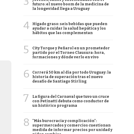
3
futuro: el nuevo boom de la medicina de
la longevidad llega a Uruguay
4
Hígado graso: seis bebidas que pueden
ayudar a cuidar la salud hepática y los
hábitos que las complementan
5
City Torque y Peñarol en un prometedor
partido por el Torneo Clausura: hora,
formaciones y dónde verlo en vivo
6
Correrá 50 km al día por todo Uruguay: la
historia de superación tras el nuevo
desafío de Santiago Stirling
7
La figura del Carnaval que tuvo un cruce
con Petinatti debuta como conductor de
un histórico programa
8
"Más burocracia y complicación":
supermercados y comercios cuestionan
medida de informar precios por unidad y