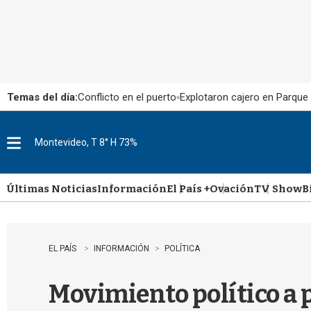
Temas del día:
Conflicto en el puerto
Explotaron cajero en Parque
Montevideo, T 8° H 73%
M
e
n
u
Últimas Noticias
Información
El País +
Ovación
TV Show
B
EL PAÍS
INFORMACIÓN
POLÍTICA
Movimiento político a p