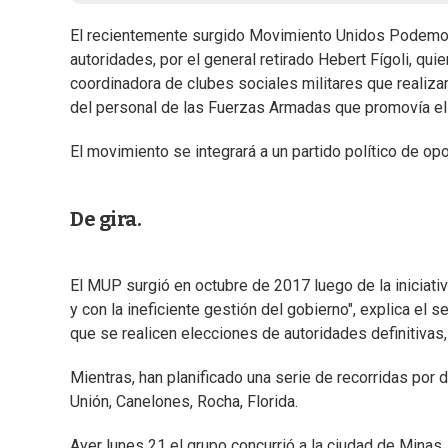
El recientemente surgido Movimiento Unidos Podemos 
autoridades, por el general retirado Hebert Fígoli, qui
coordinadora de clubes sociales militares que realiza
del personal de las Fuerzas Armadas que promovía el 
El movimiento se integrará a un partido político de opo
De gira.
El MUP surgió en octubre de 2017 luego de la iniciati
y con la ineficiente gestión del gobierno", explica el s
que se realicen elecciones de autoridades definitivas
Mientras, han planificado una serie de recorridas por di
Unión, Canelones, Rocha, Florida.
Ayer lunes 21 el grupo concurrió a la ciudad de Minas, 