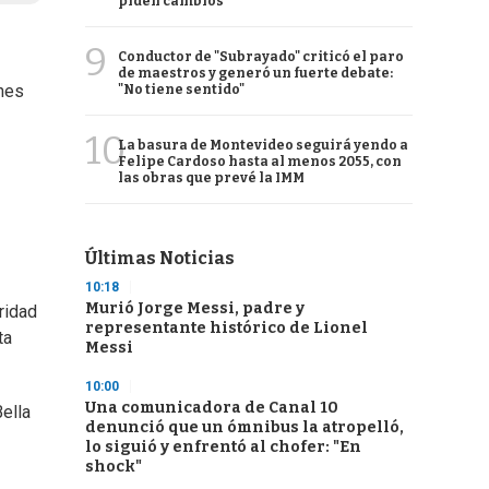
piden cambios
9
Conductor de "Subrayado" criticó el paro
de maestros y generó un fuerte debate:
ones
"No tiene sentido"
10
La basura de Montevideo seguirá yendo a
Felipe Cardoso hasta al menos 2055, con
las obras que prevé la IMM
Últimas Noticias
10:18
Murió Jorge Messi, padre y
ridad
representante histórico de Lionel
ta
Messi
10:00
Una comunicadora de Canal 10
Bella
denunció que un ómnibus la atropelló,
lo siguió y enfrentó al chofer: "En
shock"