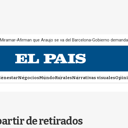
 Miramar
Afirman que Araujo se va del Barcelona
Gobierno demanda
ienestar
Negocios
Mundo
Rurales
Narrativas visuales
Opin
artir de retirados