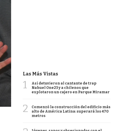
Las Más Vistas
1
Así detuvieron al cantante de trap
Nahuel One23 y a chilenos que
explotaron un cajero en Parque Miramar
2
Comenzó la construcción del edificio más
alto de América Latina: superará los 470
metros
Jóvenes, sanos y obsesionados con el