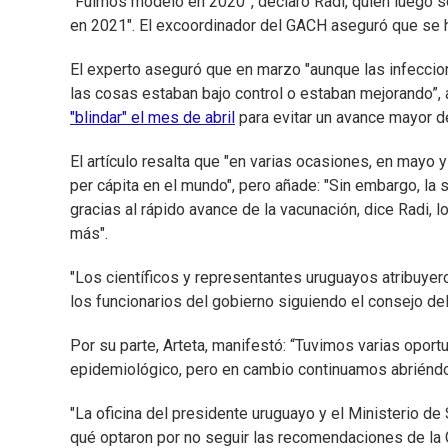
“Fuimos modelo en 2020”, declaró Radi, quien luego 
en 2021". El excoordinador del GACH aseguró que se ha
El experto aseguró que en marzo "aunque las infecci
las cosas estaban bajo control o estaban mejorando”,
"blindar" el mes de abril
para evitar un avance mayor de
El artículo resalta que "en varias ocasiones, en mayo
per cápita en el mundo", pero añade: "Sin embargo, l
gracias al rápido avance de la vacunación, dice Radi, 
más".
"Los científicos y representantes uruguayos atribuyer
los funcionarios del gobierno siguiendo el consejo del
Por su parte, Arteta, manifestó: “Tuvimos varias oport
epidemiológico, pero en cambio continuamos abriéndo
"La oficina del presidente uruguayo y el Ministerio d
qué optaron por no seguir las recomendaciones de la 