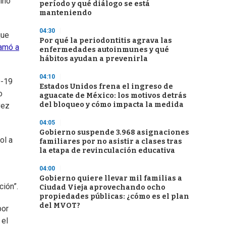
ino
período y qué diálogo se está
manteniendo
04:30
que
Por qué la periodontitis agrava las
lamó a
enfermedades autoinmunes y qué
hábitos ayudan a prevenirla
04:10
D-19
Estados Unidos frena el ingreso de
o
aguacate de México: los motivos detrás
del bloqueo y cómo impacta la medida
vez
04:05
Gobierno suspende 3.968 asignaciones
ol a
familiares por no asistir a clases tras
la etapa de revinculación educativa
04:00
Gobierno quiere llevar mil familias a
ión”.
Ciudad Vieja aprovechando ocho
propiedades públicas: ¿cómo es el plan
del MVOT?
por
 el