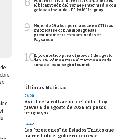
8
Peñarol 5-1 Wanderers: el Carbonero es
el bicampeón del Torneo Intermedio con
goleada incluida - EL PAÍS Uruguay
9
Mujer de 29 años permanece en CTI tras
intoxicarse con hamburguesas
presuntamente contaminadas en
Paysandú
10
El pronóstico para el jueves 6 de agosto
de 2026: cómo estará el tiempo en cada
zona del país, según Inumet
 de
sobre
os
Últimas Noticias
06:00
Así abre la cotización del dólar hoy
nios
jueves 6 de agosto de 2026 en pesos
el
uruguayos
de
04:42
Las "presiones" de Estados Unidos que
ha recibido el gobierno en este