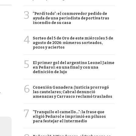
3
"Perdí todo": el conmovedor pedido de
ayuda de una periodista deportiva tras
incendio de su casa
4
Sorteo del 5 de Oro de este miércoles 5 de
agosto de 2026: números sorteados,
pozos y aciertos
5
El primer gol del argentino Leonel Jaime
en Peñarol: en una final y con una
definición de lujo
6
Conexión Ganadera: Justicia prorrogó
l
las cautelares; Cabral denunció
amenazas y Carrasco reclamó traslados
7
"Tranquilo el camello...": la frase que
eligió Peñarol e imprimió en pilusos
para festejar el Intermedio