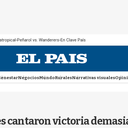
atropical
Peñarol vs. Wanderers
En Clave País
ienestar
Negocios
Mundo
Rurales
Narrativas visuales
Opin
s cantaron victoria demasia