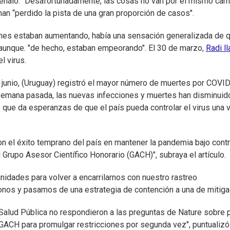
señaló: "Desafortunadamente, las cosas no van por el mismo cam
n “perdido la pista de una gran proporción de casos".
ones estaban aumentando, había una sensación generalizada de 
 aunque. "de hecho, estaban empeorando". El 30 de marzo,
Radi l
l virus.
 y junio, (Uruguay) registró el mayor número de muertes por COVI
a semana pasada, las nuevas infecciones y muertes han disminuid
lo que da esperanzas de que el país pueda controlar el virus una 
on el éxito temprano del país en mantener la pandemia bajo contr
 Grupo Asesor Científico Honorario (GACH)", subraya el artículo.
unidades para volver a encarrilarnos con nuestro rastreo
nos y pasamos de una estrategia de contención a una de mitigac
e Salud Pública no respondieron a las preguntas de Nature sobre 
GACH para promulgar restricciones por segunda vez", puntualizó