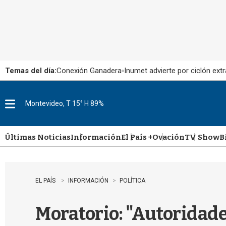
Temas del día:
Conexión Ganadera
Inumet advierte por ciclón extr
Montevideo, T 15° H 89%
M
e
n
u
Últimas Noticias
Información
El País +
Ovación
TV Show
B
EL PAÍS
INFORMACIÓN
POLÍTICA
Moratorio: "Autoridade