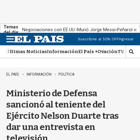
Temas
Negociaciones con EE.UU.
Murió Jorge Messi
Peñarol vs
del día:
Suscribite al 50% OFF
Ingresar
M
e
Últimas Noticias
Información
El País +
Ovación
TV Show
n
M
u
o
s
t
EL PAÍS
INFORMACIÓN
POLÍTICA
r
a
Ministerio de Defensa
r
b
sancionó al teniente del
�
s
Ejército Nelson Duarte tras
q
u
dar una entrevista en
e
d
televisión