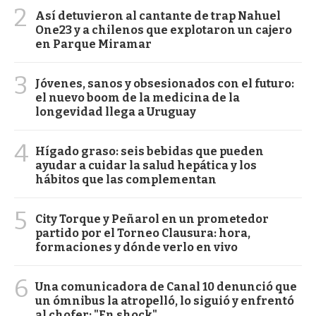
2
Así detuvieron al cantante de trap Nahuel
One23 y a chilenos que explotaron un cajero
en Parque Miramar
3
Jóvenes, sanos y obsesionados con el futuro:
el nuevo boom de la medicina de la
longevidad llega a Uruguay
4
Hígado graso: seis bebidas que pueden
ayudar a cuidar la salud hepática y los
hábitos que las complementan
5
City Torque y Peñarol en un prometedor
partido por el Torneo Clausura: hora,
formaciones y dónde verlo en vivo
6
Una comunicadora de Canal 10 denunció que
un ómnibus la atropelló, lo siguió y enfrentó
al chofer: "En shock"