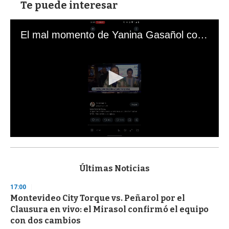
Te puede interesar
El mal momento de Yanina Gasañol con un hincha argentino en "Subrayado"
0
s
e
c
Últimas Noticias
o
n
17:00
d
Montevideo City Torque vs. Peñarol por el
s
o
Clausura en vivo: el Mirasol confirmó el equipo
f
con dos cambios
3