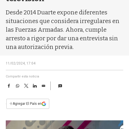
a
Desde 2014 Duarte expone diferentes
situaciones que considera irregulares en
las Fuerzas Armadas. Ahora, cumple
arresto a rigor por dar una entrevista sin
una autorización previa.
11/02/2024, 17:04
Compartir esta noticia
F
W
T
L
E
a
h
w
i
m
c
a
i
n
a
e
t
t
k
i
+
Agregar El País en
b
s
t
e
l
o
A
e
d
o
p
r
I
k
p
n