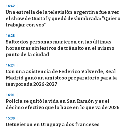
3
s
16:42
e
Una estrella de la televisión argentina fue a ver
c
el show de Gustaf y quedó deslumbrada: "Quiero
o
n
trabajar con vos"
d
s
16:28
Salto: dos personas murieron en las últimas
horas tras siniestros de tránsito en el mismo
punto de la ciudad
16:24
Con una asistencia de Federico Valverde, Real
Madrid ganó un amistoso preparatorio para la
temporada 2026-2027
16:01
Policía se quitó la vida en San Ramón y es el
décimo efectivo que lo hace en lo que va de 2026
15:30
Detuvieron en Uruguay a dos franceses