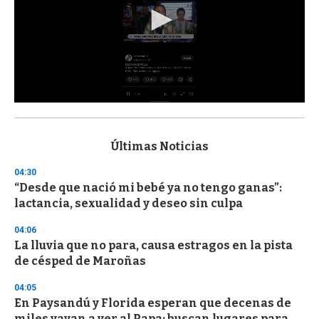
0
s
e
c
Últimas Noticias
o
n
04:30
d
“Desde que nació mi bebé ya no tengo ganas”:
s
o
lactancia, sexualidad y deseo sin culpa
f
3
04:06
3
s
La lluvia que no para, causa estragos en la pista
e
de césped de Maroñas
c
o
04:05
n
d
En Paysandú y Florida esperan que decenas de
s
miles vayan a ver al Papa; buscan lugares para