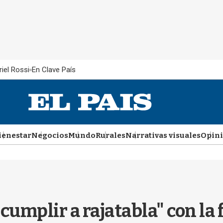
iel Rossi
En Clave País
ienestar
Negocios
Mundo
Rurales
Narrativas visuales
Opin
mplir a rajatabla" con la f