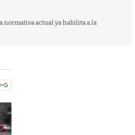
s
q
u
e
 normativa actual ya habilita a la
d
a
 en