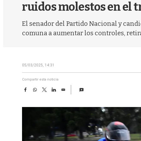
ruidos molestos en el t
El senador del Partido Nacional y candi
comuna a aumentar los controles, retira
05/03/2025, 14:31
Compartir esta noticia
F
W
T
L
E
a
h
w
i
m
c
a
i
n
a
e
t
t
k
i
b
s
t
e
l
o
A
e
d
o
p
r
I
k
p
n