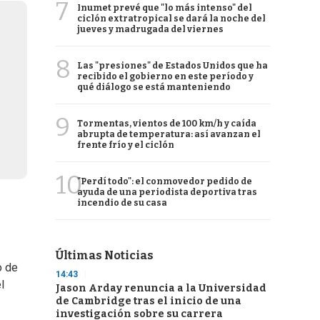
7
Inumet prevé que "lo más intenso" del
ciclón extratropical se dará la noche del
jueves y madrugada del viernes
8
Las "presiones" de Estados Unidos que ha
recibido el gobierno en este período y
qué diálogo se está manteniendo
9
Tormentas, vientos de 100 km/h y caída
abrupta de temperatura: así avanzan el
frente frío y el ciclón
10
"Perdí todo": el conmovedor pedido de
ayuda de una periodista deportiva tras
incendio de su casa
Últimas Noticias
o de
14:43
l
Jason Arday renuncia a la Universidad
de Cambridge tras el inicio de una
investigación sobre su carrera