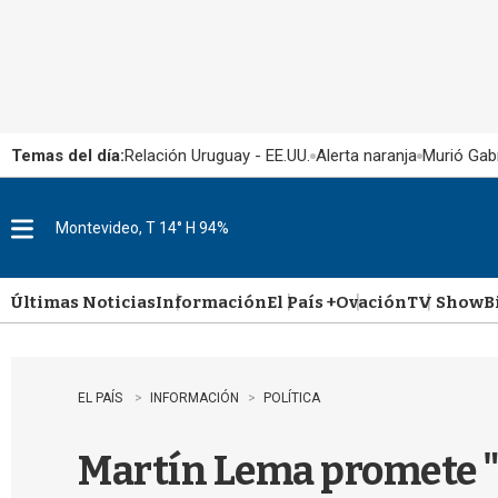
Temas del día:
Relación Uruguay - EE.UU.
Alerta naranja
Murió Gabr
Montevideo, T 14° H 94%
M
e
n
u
Últimas Noticias
Información
El País +
Ovación
TV Show
B
EL PAÍS
INFORMACIÓN
POLÍTICA
Martín Lema promete "cu