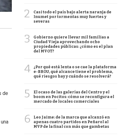
2
Casi todo el país bajo alerta naranja de
Inumet por tormentas muy fuertes y
severas
3
Gobierno quiere llevar mil familias a
Ciudad Vieja aprovechando ocho
propiedades públicas: ¿cómo es el plan
del MVOT?
4
¿Por qué está lenta o se cae la plataforma
e-BROU, qué alcance tiene el problema,
qué riesgos hay y cuándo se resolverá?
5
El ocaso de las galerías del Centro y el
s de
boom en Pocitos: cómo se reconfigura el
mercado de locales comerciales
6
Leo Jaime: de la marca que alcanzó en
 una
apenas cuatro partidos en Peñarol al
MVP de la final con más que gambetas