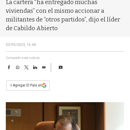
a
La cartera “ha entregado muchas
viviendas” con el mismo accionar a
militantes de “otros partidos”, dijo el líder
de Cabildo Abierto
03/05/2023, 16:44
Compartir esta noticia
F
W
T
L
E
a
h
w
i
m
c
a
i
n
a
e
t
t
k
i
+
Agregar El País en
b
s
t
e
l
o
A
e
d
o
p
r
I
k
p
n