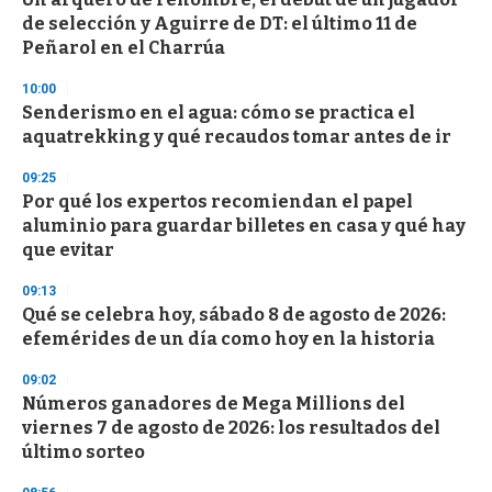
c
de selección y Aguirre de DT: el último 11 de
o
n
Peñarol en el Charrúa
d
s
10:00
Senderismo en el agua: cómo se practica el
aquatrekking y qué recaudos tomar antes de ir
09:25
Por qué los expertos recomiendan el papel
aluminio para guardar billetes en casa y qué hay
que evitar
09:13
Qué se celebra hoy, sábado 8 de agosto de 2026:
efemérides de un día como hoy en la historia
09:02
Números ganadores de Mega Millions del
viernes 7 de agosto de 2026: los resultados del
último sorteo