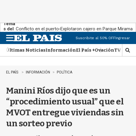
Tema
s del
Conflicto en el puerto
Explotaron cajero en Parque Miramar
día:
Suscribite al 50% OFF
Ingresar
M
e
Últimas Noticias
Información
El País +
Ovación
TV Show
n
M
u
o
s
t
EL PAÍS
INFORMACIÓN
POLÍTICA
r
a
Manini Ríos dijo que es un
r
b
“procedimiento usual” que el
�
s
MVOT entregue viviendas sin
q
u
un sorteo previo
e
d