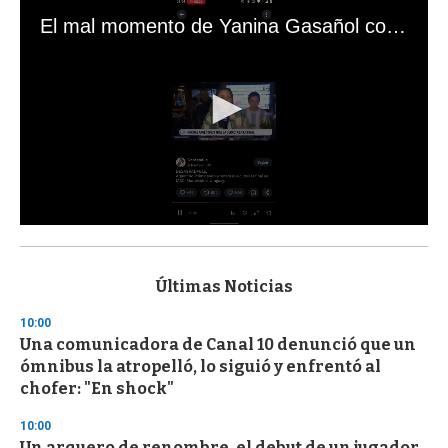
El mal momento de Yanina Gasañol con un hincha argentino en "Subrayado"
0
s
e
c
Últimas Noticias
o
n
10:00
d
Una comunicadora de Canal 10 denunció que un
s
o
ómnibus la atropelló, lo siguió y enfrentó al
f
chofer: "En shock"
3
3
s
10:00
e
Un arquero de renombre, el debut de un jugador